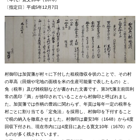
〔指定日〕平成5年12月7日
村御印は加賀藩が村々に下付した租税徴収令状のことで、その村
の草高（田畑や宅地の面積を米の生産可能量で表したもの）と、
免（税率）及び雑税額などが書かれた文書です。第3代藩主前田利
常の黒印「満」が捺印されていることから村御印と呼ばれまし
た。加賀藩では作柄の豊凶に関わらず、年貢は毎年一定の税率を
村ごとに割り当てる「定免法」を採用し、村御印を下付すること
で税の納入を徹底させました。村御印は慶安3年（1648）から4度
回収下付され、現在市内には4度目にあたる寛文10年（1670）の
ものが多く残されています。