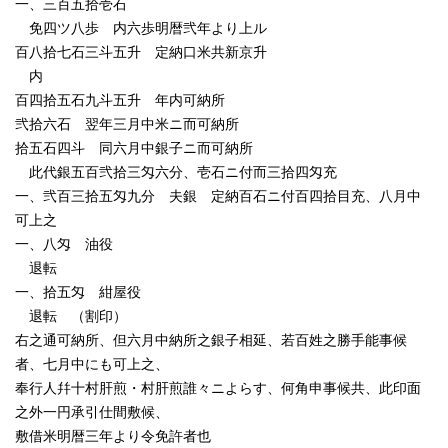
一、三百五拾壱石
免四ツ八歩 内六歩明暦弐年より上ル
百八拾七石三斗五升 定納口米共新京升
内
百四拾五石九斗五升 年内可納所
弐拾六石 翌年三月中米ニ而可納所
拾五石四斗 同六月中銀子ニ而可納所
此代銀五百弐拾三匁六分、壱石ニ付而三拾四匁充
一、弐百三拾五匁九分 夫銀 定納百石ニ付百四拾目充、八月中
可上之
一、八匁 油役
退転
一、拾五匁 紺屋役
退転 （割印）
右之通可納所、但六月中納所之銀子相延、若百姓之勝手能事候
者、七月中にも可上之、
奉行人幷十村肝煎・村肝煎誰々ニよらす、何角申事候共、此印面
之外一円承引仕間敷候、
敷借米明暦三年より令免許者也