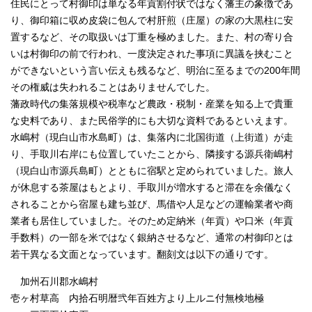
住民にとって村御印は単なる年貢割付状ではなく藩主の象徴であ
り、御印箱に収め皮袋に包んで村肝煎（庄屋）の家の大黒柱に安
置するなど、その取扱いは丁重を極めました。また、村の寄り合
いは村御印の前で行われ、一度決定された事項に異議を挟むこと
ができないという言い伝えも残るなど、明治に至るまでの200年間
その権威は失われることはありませんでした。
藩政時代の集落規模や税率など農政・税制・産業を知る上で貴重
な史料であり、また民俗学的にも大切な資料であるといえます。
水嶋村（現白山市水島町）は、集落内に北国街道（上街道）が走
り、手取川右岸にも位置していたことから、隣接する源兵衛嶋村
（現白山市源兵島町）とともに宿駅と定められていました。旅人
が休息する茶屋はもとより、手取川が増水すると滞在を余儀なく
されることから宿屋も建ち並び、馬借や人足などの運輸業者や商
業者も居住していました。そのため定納米（年貢）や口米（年貢
手数料）の一部を米ではなく銀納させるなど、通常の村御印とは
若干異なる文面となっています。翻刻文は以下の通りです。
加州石川郡水嶋村
壱ヶ村草高 内拾石明暦弐年百姓方より上ルニ付無検地極