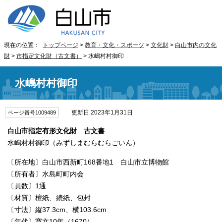
現在の位置：
トップページ
>
教育・文化・スポーツ
>
文化財
>
白山市内の文化
財
>
市指定文化財（古文書）
> 水嶋村村御印
水嶋村村御印
更新日 2023年1月31日
ページ番号1009489
白山市指定有形文化財 古文書
水嶋村村御印（みずしまむらむらごいん）
〔所在地〕白山市西新町168番地1 白山市立博物館
〔所有者〕水島町町内会
〔員数〕1通
〔材質〕檀紙、続紙、包封
〔寸法〕縦37.3cm、横103.6cm
〔年代〕寛文10年（1670）