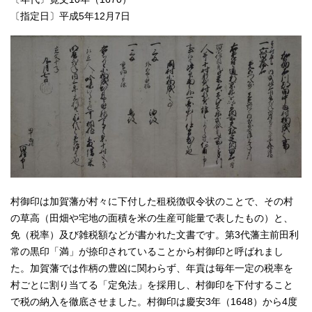
〔指定日〕平成5年12月7日
村御印は加賀藩が村々に下付した租税徴収令状のことで、その村
の草高（田畑や宅地の面積を米の生産可能量で表したもの）と、
免（税率）及び雑税額などが書かれた文書です。第3代藩主前田利
常の黒印「満」が捺印されていることから村御印と呼ばれまし
た。加賀藩では作柄の豊凶に関わらず、年貢は毎年一定の税率を
村ごとに割り当てる「定免法」を採用し、村御印を下付すること
で税の納入を徹底させました。村御印は慶安3年（1648）から4度