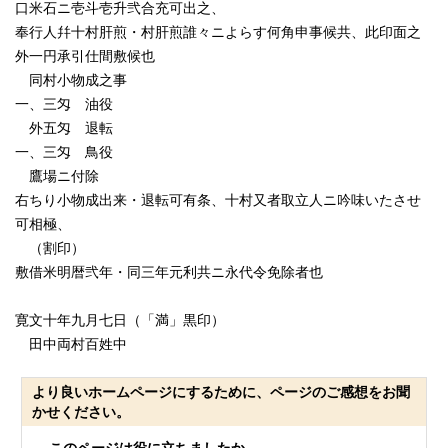
口米石ニ壱斗壱升弐合充可出之、
奉行人幷十村肝煎・村肝煎誰々ニよらす何角申事候共、此印面之
外一円承引仕間敷候也
同村小物成之事
一、三匁 油役
外五匁 退転
一、三匁 鳥役
鷹場ニ付除
右ちり小物成出来・退転可有条、十村又者取立人ニ吟味いたさせ
可相極、
（割印）
敷借米明暦弐年・同三年元利共ニ永代令免除者也
寛文十年九月七日（「満」黒印）
田中両村百姓中
より良いホームページにするために、ページのご感想をお聞
かせください。