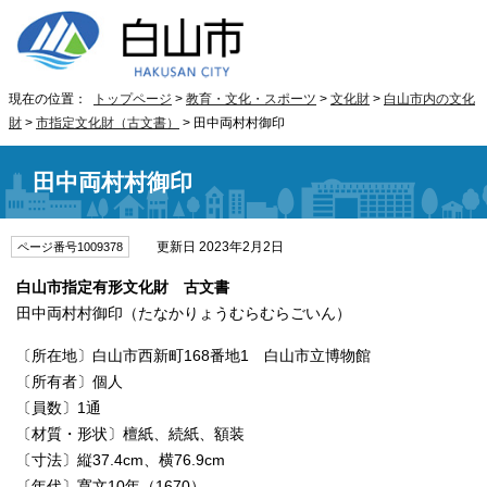
現在の位置：
トップページ
>
教育・文化・スポーツ
>
文化財
>
白山市内の文化
財
>
市指定文化財（古文書）
> 田中両村村御印
田中両村村御印
更新日 2023年2月2日
ページ番号1009378
白山市指定有形文化財 古文書
田中両村村御印（たなかりょうむらむらごいん）
〔所在地〕白山市西新町168番地1 白山市立博物館
〔所有者〕個人
〔員数〕1通
〔材質・形状〕檀紙、続紙、額装
〔寸法〕縦37.4cm、横76.9cm
〔年代〕寛文10年（1670）