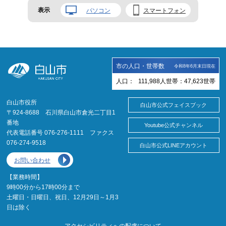
表示
パソコン
スマートフォン
市の人口・世帯数
令和8年6月末日現在
人口：
111,988
人
世帯：
47,623
世帯
白山市役所
白山市公式フェイスブック
〒924-8688 石川県白山市倉光二丁目1
番地
Youtube公式チャンネル
代表電話番号 076-276-1111 ファクス
076-274-9518
白山市公式LINEアカウント
お問い合わせ
【業務時間】
9時00分から17時00分まで
土曜日・日曜日、祝日、12月29日～1月3
日は除く
アクセシビリティへの配慮について