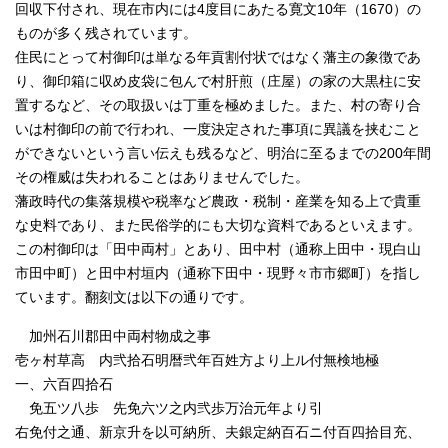
回収下付され、現在市内には4度目にあたる寛文10年（1670）の
ものが多く残されています。
住民にとって村御印は単なる年貢割付状ではなく藩主の象徴であ
り、御印箱に収め皮袋に包んで村肝煎（庄屋）の家の大黒柱に安
置するなど、その取扱いは丁重を極めました。また、村の寄り合
いは村御印の前で行われ、一度決定された事項に異議を挟むこと
ができないという言い伝えも残るなど、明治に至るまでの200年間
その権威は失われることはありませんでした。
藩政時代の集落規模や税率など農政・税制・産業を知る上で貴重
な史料であり、また民俗学的にも大切な資料であるといえます。
この村御印は「田中両村」とあり、田中村（通称上田中・現白山
市田中町）と田中村垣内（通称下田中・現野々市市郷町）を指し
ています。翻刻文は以下の通りです。
加州石川郡田中両村物成之事
壱ヶ村草高 内弐拾石明暦弐年百姓方より上ル付無検地極
一、六百四拾石
免五ツ八歩 先免六ツ之内弐歩万治元年より引
右免付之通、新京升を以可納所、夫銀定納百石ニ付百四拾目充、