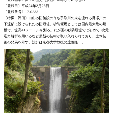
〔登録日〕平成24年2月23日
〔登録番号〕17-0233
〔特徴・評価〕白山砂防施設のうち手取川の東を流れる尾添川の
下流部に設けられた砂防堰堤。砂防堰堤としては国内最大級の規
模で、堤高41メートルを測る。わが国の砂防堰堤では初めて3次元
応力解析を用いるなど最新の技術が取り入れられており、土木技
術の発展を示す。設計は京都大学教授の遠藤隆一。