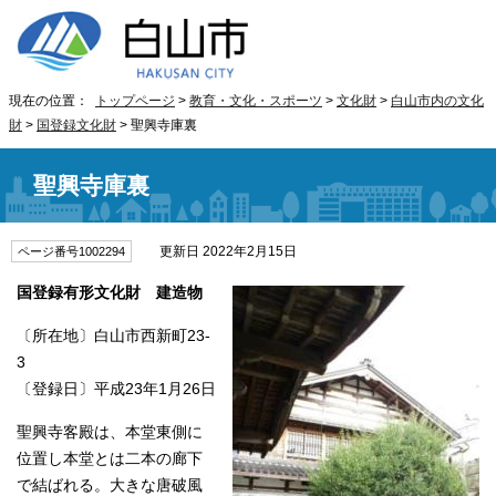
現在の位置：
トップページ
>
教育・文化・スポーツ
>
文化財
>
白山市内の文化
財
>
国登録文化財
> 聖興寺庫裏
聖興寺庫裏
更新日 2022年2月15日
ページ番号1002294
国登録有形文化財
建造物
〔所在地〕白山市西新町23-
3
〔登録日〕平成23年1月26日
聖興寺客殿は、本堂東側に
位置し本堂とは二本の廊下
で結ばれる。大きな唐破風