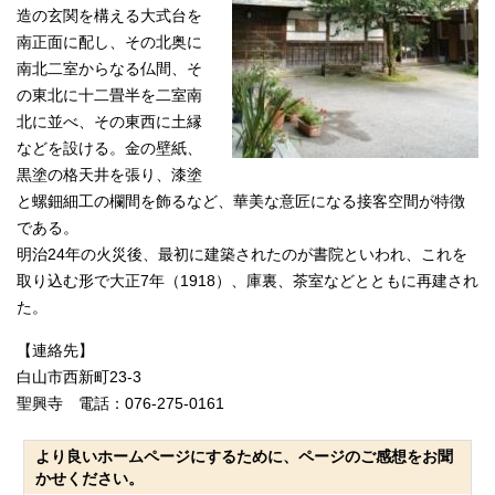
造の玄関を構える大式台を
南正面に配し、その北奥に
南北二室からなる仏間、そ
の東北に十二畳半を二室南
北に並べ、その東西に土縁
などを設ける。金の壁紙、
黒塗の格天井を張り、漆塗
と螺鈿細工の欄間を飾るなど、華美な意匠になる接客空間が特徴
である。
明治24年の火災後、最初に建築されたのが書院といわれ、これを
取り込む形で大正7年（1918）、庫裏、茶室などとともに再建され
た。
【連絡先】
白山市西新町23-3
聖興寺 電話：076-275-0161
より良いホームページにするために、ページのご感想をお聞
かせください。