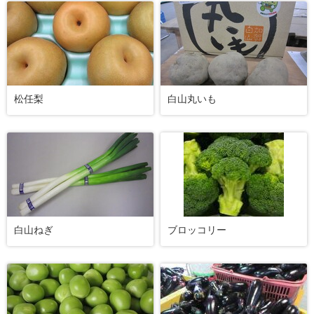
松任梨
白山丸いも
白山ねぎ
ブロッコリー