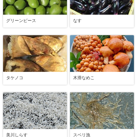
グリーンピース
なす
タケノコ
木滑なめこ
美川しらす
スベリ漁