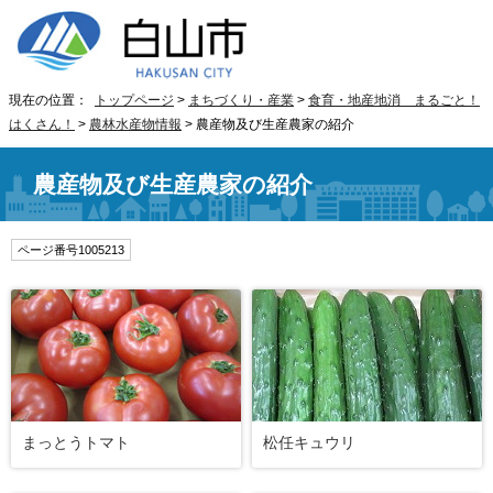
現在の位置：
トップページ
>
まちづくり・産業
>
食育・地産地消 まるごと！
はくさん！
>
農林水産物情報
> 農産物及び生産農家の紹介
農産物及び生産農家の紹介
ページ番号1005213
まっとうトマト
松任キュウリ