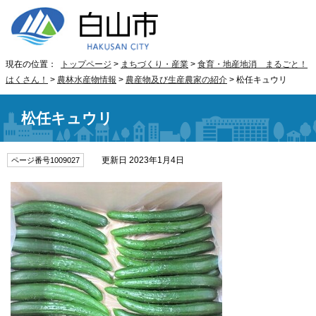
現在の位置：
トップページ
>
まちづくり・産業
>
食育・地産地消 まるごと！
はくさん！
>
農林水産物情報
>
農産物及び生産農家の紹介
> 松任キュウリ
松任キュウリ
更新日 2023年1月4日
ページ番号1009027