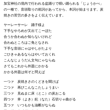
加宝神社の境内で行われる盆踊りで唄い踊られる「じょうかべ」
の一種で、音頭取りの前詞があってから、本詞が始まります。炭
焼きの苦労の多さをよく伝えています。
ヤーレーサーレ 踊子様よ
下手なやろめが又出てこーぼた
合うか合わぬか知らないけれど
合わぬところはご免となされ
下手な音頭にゃはやしがたより
ごひきゃあるならはやいておくれ
こんなじょうだん文句にゃならぬ
さてもこれから外題にかかる
かかる外題は何ぞと問えば
一つァ 炭焼きさのくどきを聞けば
二つァ 再びこんなこたしょうまい
三つァ 見ぬまに床（とこ）の炭おこる
四つァ 斧（よき）鉈（なた）石切りゃ曲がる
五つァ いつもかも油断がならぬ