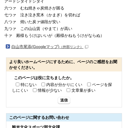
アードシタイドシタイ
六つァ むね焼きゃ炭焼さが困る
七つァ 泣き泣き窯木（かまぎ）を切れば
八つァ 焼いた炭ァ値段が安い
九つァ この山山賃（やまて）が高い
十ァ 殿様もうけはいいが（殿様かねもうけがならぬ）
白山市尾添(Googleマップ)
（外部リンク）
より良いホームページにするために、ページのご感想をお聞
かせください。
このページは役に立ちましたか。
特にない
内容が分かりにくい
ページを探
しにくい
情報が少ない
文章量が多い
送信
このページに関する
お問い合わせ
観光文化スポーツ部文化課