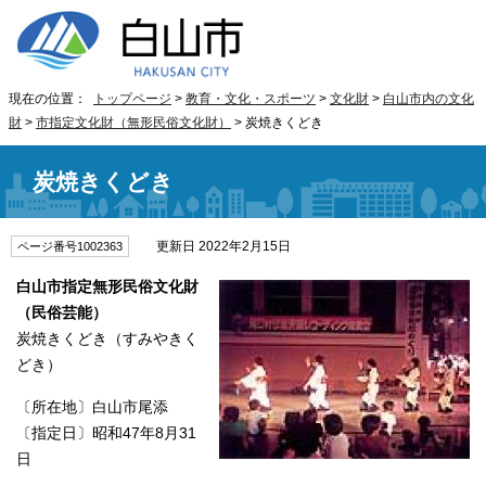
現在の位置：
トップページ
>
教育・文化・スポーツ
>
文化財
>
白山市内の文化
財
>
市指定文化財（無形民俗文化財）
> 炭焼きくどき
炭焼きくどき
更新日 2022年2月15日
ページ番号1002363
白山市指定無形民俗文化財
（民俗芸能）
炭焼きくどき（すみやきく
どき）
〔所在地〕白山市尾添
〔指定日〕昭和47年8月31
日