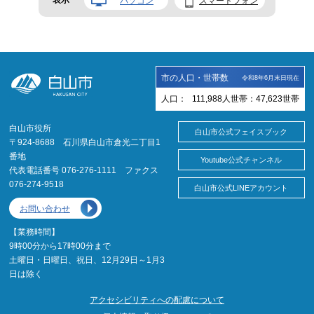
パソコン
スマートフォン
市の人口・世帯数
令和8年6月末日現在
人口：
111,988
人
世帯：
47,623
世帯
白山市役所
白山市公式フェイスブック
〒924-8688 石川県白山市倉光二丁目1
番地
Youtube公式チャンネル
代表電話番号 076-276-1111 ファクス
076-274-9518
白山市公式LINEアカウント
お問い合わせ
【業務時間】
9時00分から17時00分まで
土曜日・日曜日、祝日、12月29日～1月3
日は除く
アクセシビリティへの配慮について