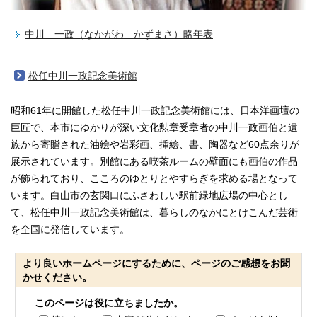
中川 一政（なかがわ かずまさ）略年表
松任中川一政記念美術館
昭和61年に開館した松任中川一政記念美術館には、日本洋画壇の
巨匠で、本市にゆかりが深い文化勲章受章者の中川一政画伯と遺
族から寄贈された油絵や岩彩画、挿絵、書、陶器など60点余りが
展示されています。別館にある喫茶ルームの壁面にも画伯の作品
が飾られており、こころのゆとりとやすらぎを求める場となって
います。白山市の玄関口にふさわしい駅前緑地広場の中心とし
て、松任中川一政記念美術館は、暮らしのなかにとけこんだ芸術
を全国に発信しています。
より良いホームページにするために、ページのご感想をお聞
かせください。
このページは役に立ちましたか。