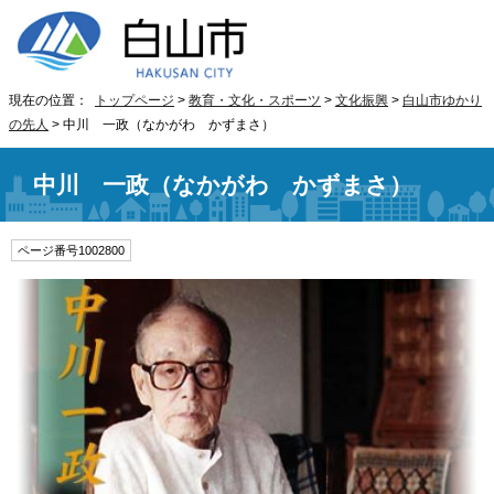
現在の位置：
トップページ
>
教育・文化・スポーツ
>
文化振興
>
白山市ゆかり
の先人
> 中川 一政（なかがわ かずまさ）
中川 一政（なかがわ かずまさ）
ページ番号1002800