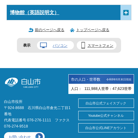
博物館（英語説明文）
前のページへ戻る
トップページへ戻る
表示
パソコン
スマートフォン
市の人口・世帯数
令和8年6月末日現在
人口：
111,988
人
世帯：
47,623
世帯
白山市役所
白山市公式フェイスブック
〒924-8688 石川県白山市倉光二丁目1
番地
Youtube公式チャンネル
代表電話番号 076-276-1111 ファクス
076-274-9518
白山市公式LINEアカウント
お問い合わせ