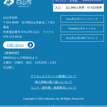
市の人口・世帯数
令和8年6月末日現在
人口：
111,988
人
世帯：
47,623
世帯
白山市役所
白山市公式フェイスブック
〒924-8688 石川県白山市倉光二丁目1
番地
Youtube公式チャンネル
代表電話番号 076-276-1111 ファクス
076-274-9518
白山市公式LINEアカウント
お問い合わせ
【業務時間】
9時00分から17時00分まで
土曜日・日曜日、祝日、12月29日～1月3
日は除く
アクセシビリティへの配慮について
個人情報の取り扱いについて
リンク・著作権・免責事項について
Copyright © 2022 Hakusan city. All Rights Reserved.