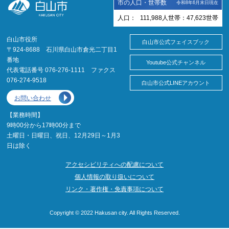
市の人口・世帯数
令和8年6月末日現在
人口：
111,988
人
世帯：
47,623
世帯
白山市役所
白山市公式フェイスブック
〒924-8688 石川県白山市倉光二丁目1
番地
Youtube公式チャンネル
代表電話番号 076-276-1111 ファクス
076-274-9518
白山市公式LINEアカウント
お問い合わせ
【業務時間】
9時00分から17時00分まで
土曜日・日曜日、祝日、12月29日～1月3
日は除く
アクセシビリティへの配慮について
個人情報の取り扱いについて
リンク・著作権・免責事項について
Copyright © 2022 Hakusan city. All Rights Reserved.