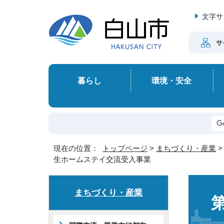
文字サ
サ
暮らし
環境・安全
現在の位置：
トップページ
>
まちづくり・産業
生ホームステイ交流受入事業
まちづくり・産業