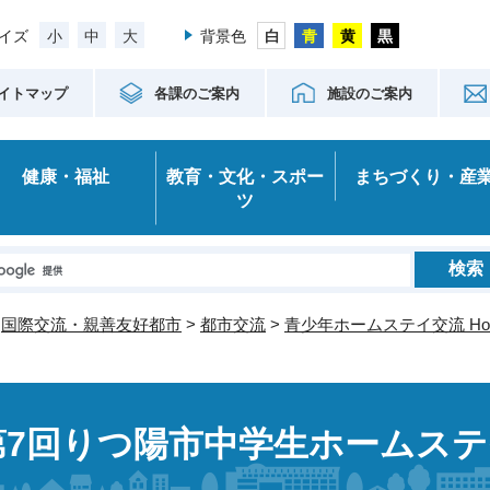
小
中
大
イズ
背景色
イトマップ
各課のご案内
施設のご案内
健康・福祉
教育・文化・スポー
まちづくり・産
ツ
>
国際交流・親善友好都市
>
都市交流
>
青少年ホームステイ交流
Ho
第7回りつ陽市中学生ホームス