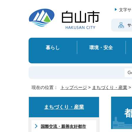
文字サ
サ
暮らし
環境・安全
現在の位置：
トップページ
>
まちづくり・産業
まちづくり・産業
国際交流・親善友好都市