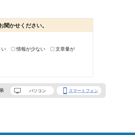
お聞かせください。
くい
情報が少ない
文章量が
示
パソコン
スマートフォン