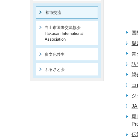
都市交流
白山市国際交流協会
国
Hakusan International
Association
親
青
多文化共生
訪
ふるさと会
親
コ
ジ
J
尾
Pr
伝