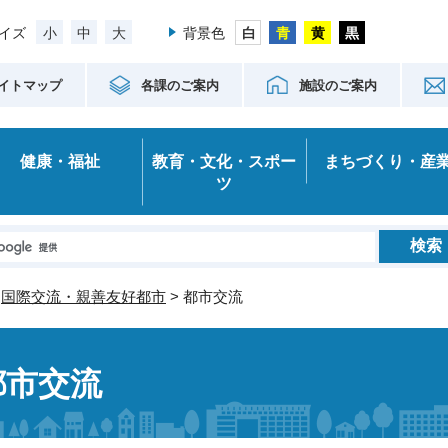
小
中
大
イズ
背景色
イトマップ
各課のご案内
施設のご案内
健康・福祉
教育・文化・スポー
まちづくり・産
ツ
>
国際交流・親善友好都市
> 都市交流
都市交流