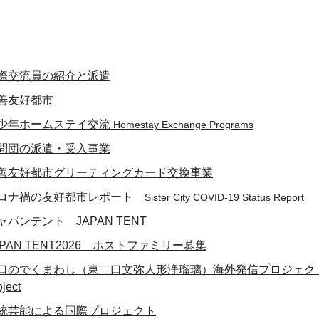
際交流員の紹介と派遣
善友好都市
少年ホームステイ交流
Homestay Exchange Programs
問団の派遣・受入事業
善友好都市グリーティングカード交換事業
ロナ禍の友好都市レポート
Sister City COVID-19 Status Report
ャパンテント JAPAN TENT
APAN TENT2026 ホストファミリー募集
口のでくまわし（東二口文弥人形浄瑠璃）海外発信プロジェクト Deku Maw
oject
統芸能による国際プロジェクト