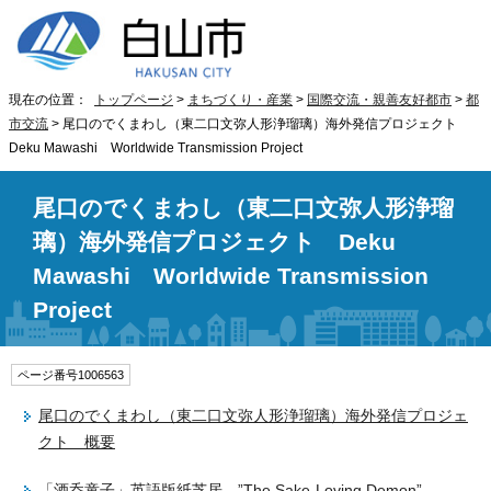
現在の位置：
トップページ
>
まちづくり・産業
>
国際交流・親善友好都市
>
都
市交流
> 尾口のでくまわし（東二口文弥人形浄瑠璃）海外発信プロジェクト
Deku Mawashi Worldwide Transmission Project
尾口のでくまわし（東二口文弥人形浄瑠
璃）海外発信プロジェクト Deku
Mawashi Worldwide Transmission
Project
ページ番号1006563
尾口のでくまわし（東二口文弥人形浄瑠璃）海外発信プロジェ
クト 概要
「酒呑童子」英語版紙芝居
”The Sake-Loving Demon”