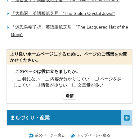
「大職冠」英語版紙芝居
”The Stolen Crystal Jewel”
「源氏烏帽子折」英語版紙芝居
”The Lacquered Hat of the
Genji”
より良いホームページにするために、ページのご感想をお聞
かせください。
このページは役に立ちましたか。
特にない
内容が分かりにくい
ページを探
しにくい
情報が少ない
文章量が多い
送信
まちづくり・産業
前のページへ戻る
トップページへ戻る