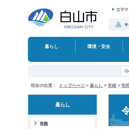
文字サ
サ
暮らし
環境・安全
現在の位置：
トップページ
>
暮らし
>
市税
>
市
暮らし
市税