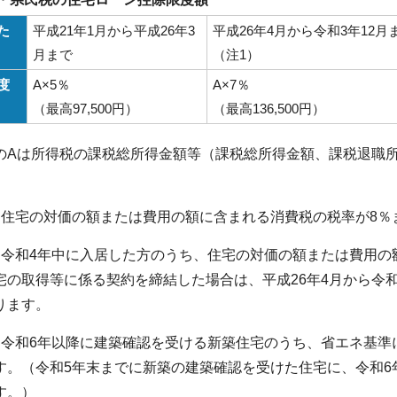
た
平成21年1月から平成26年3
平成26年4月から令和3年12月
月まで
（注1）
度
A×5％
A×7％
（最高97,500円）
（最高136,500円）
のAは所得税の課税総所得金額等（課税総所得金額、課税退職
）住宅の対価の額または費用の額に含まれる消費税の税率が8％
）令和4年中に入居した方のうち、住宅の対価の額または費用の
宅の取得等に係る契約を締結した場合は、平成26年4月から令和
ります。
）令和6年以降に建築確認を受ける新築住宅のうち、省エネ基準
す。（令和5年末までに新築の建築確認を受けた住宅に、令和6
す。）