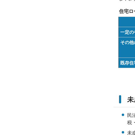
住宅ロ
一定の
その他
既存住
未
民
税
未