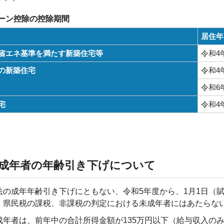
ーン控除の控除期間
居住年
省エネ基準を満たす新築住宅等
令和4
の新築住宅
令和4
令和6
宅
令和4
成年者の年齢引き下げについて
法の成年年齢引き下げにともない、令和5年度から、1月1日（賦
・県民税の課税、非課税の判定における未成年者にはあたらな
成年者は、前年中の合計所得金額が135万円以下（給与収入のみ