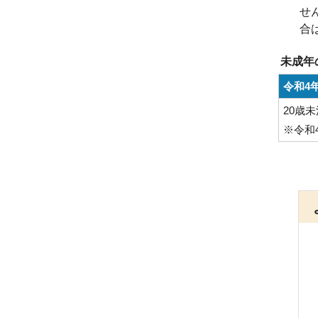
せ
合
未成年
令和4
20歳未
※令和