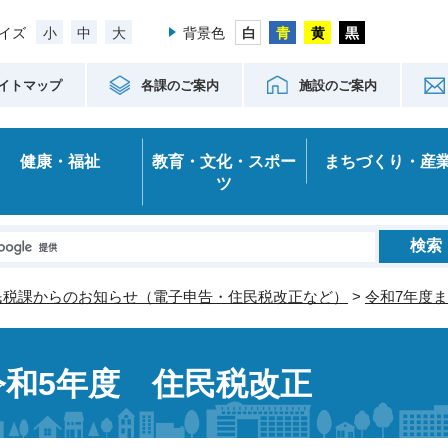
小
中
大
イズ
背景色
イトマップ
各課のご案内
施設のご案内
健康・福祉
教育・文化・スポー
まちづくり・産
ツ
民税課からのお知らせ（電子申告・住民税改正など）
>
令和7年度
令和5年度 住民税改正