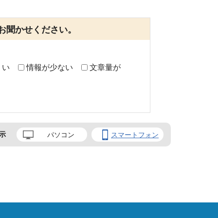
お聞かせください。
くい
情報が少ない
文章量が
示
パソコン
スマートフォン