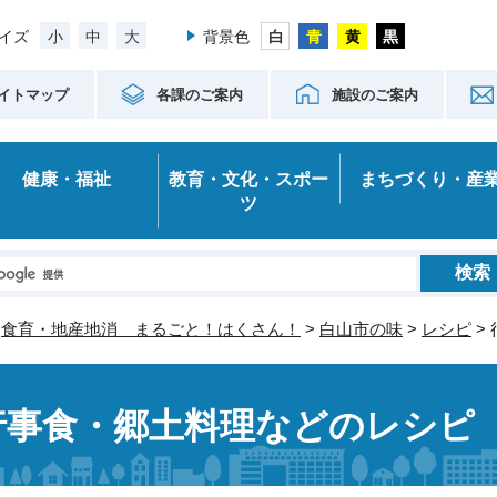
小
中
大
イズ
背景色
イトマップ
各課のご案内
施設のご案内
健康・福祉
教育・文化・スポー
まちづくり・産
ツ
>
食育・地産地消 まるごと！はくさん！
>
白山市の味
>
レシピ
>
行事食・郷土料理などのレシピ