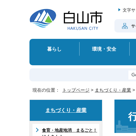
文字サ
サ
暮らし
環境・安全
現在の位置：
トップページ
>
まちづくり・産業
まちづくり・産業
食育・地産地消 まるごと！