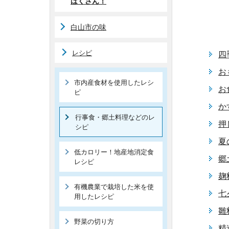
はくさん！
白山市の味
レシピ
四
お
市内産食材を使用したレシ
お
ピ
か
行事食・郷土料理などのレ
押
シピ
夏
低カロリー！地産地消定食
郷
レシピ
麹
有機農業で栽培した米を使
七
用したレシピ
雛
野菜の切り方
精