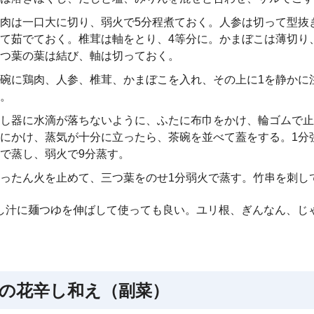
肉は一口大に切り、弱火で5分程煮ておく。人参は切って型抜
て茹でておく。椎茸は軸をとり、4等分に。かまぼこは薄切り
つ葉の葉は結び、軸は切っておく。
碗に鶏肉、人参、椎茸、かまぼこを入れ、その上に1を静かに
。
し器に水滴が落ちないように、ふたに布巾をかけ、輪ゴムで止
にかけ、蒸気が十分に立ったら、茶碗を並べて蓋をする。1分
で蒸し、弱火で9分蒸す。
ったん火を止めて、三つ葉をのせ1分弱火で蒸す。竹串を刺し
し汁に麺つゆを伸ばして使っても良い。ユリ根、ぎんなん、じ
の花辛し和え（副菜）