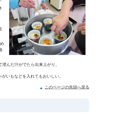
き
、
注
め
強
て澄んだ汁がでたら出来上がり。
ゃがいもなどを入れてもおいしい。
このページの先頭へ戻る