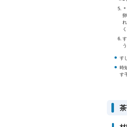
＊
卵
れ
く
す
う
す
時
す
茶