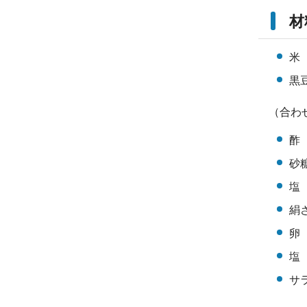
材
米
黒豆
（合わ
酢
砂
塩 
絹
卵
塩
サ