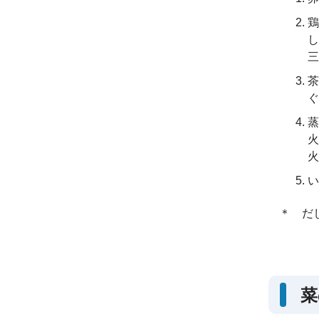
鶏
し
三
茶
ぐ
蒸
火
火
い
＊ だ
菜