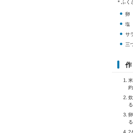
＊ふく
卵
塩
サ
三
作
米
約
炊
る
卵
る
2