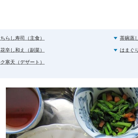
豆ちらし寿司（主食）
茶碗蒸
の花辛し和え（副菜）
はまぐ
ルク寒天（デザート）