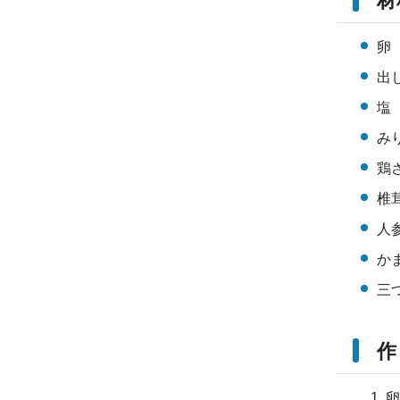
材
卵
出
塩
み
鶏さ
椎
人
か
三
作
卵