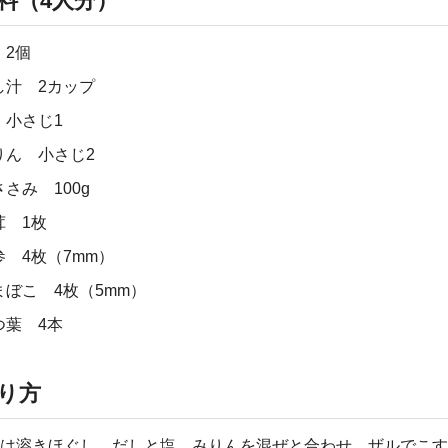
料（4人分）
 2個
し汁 2カップ
 小さじ1
りん 小さじ2
さみ 100g
茸 1枚
参 4枚（7mm）
まぼこ 4枚（5mm）
つ葉 4本
り方
は溶きほぐし、だしと塩、みりんを混ぜと合わせ、ザルでこす