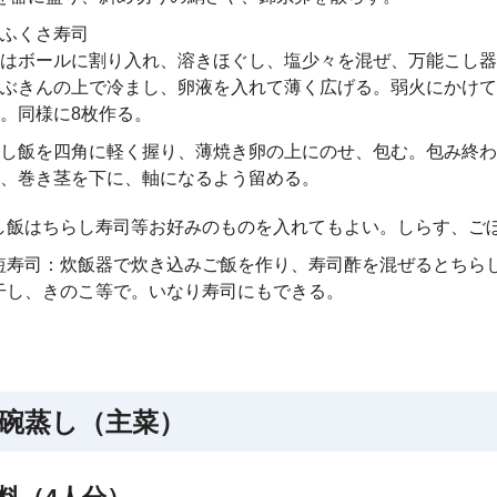
ふくさ寿司
はボールに割り入れ、溶きほぐし、塩少々を混ぜ、万能こし
ぶきんの上で冷まし、卵液を入れて薄く広げる。弱火にかけ
。同様に8枚作る。
し飯を四角に軽く握り、薄焼き卵の上にのせ、包む。包み終
、巻き茎を下に、軸になるよう留める。
し飯はちらし寿司等お好みのものを入れてもよい。しらす、ご
短寿司：炊飯器で炊き込みご飯を作り、寿司酢を混ぜるとちら
干し、きのこ等で。いなり寿司にもできる。
碗蒸し（主菜）