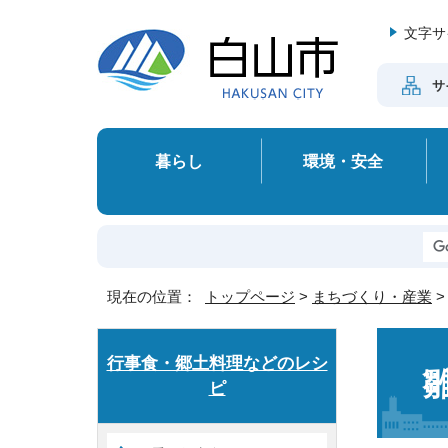
文字サ
サ
暮らし
環境・安全
現在の位置：
トップページ
>
まちづくり・産業
行事食・郷土料理などのレシ
ピ