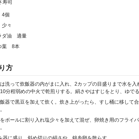
さ寿司
 4個
 少々
ラダ油 適量
つ葉 8本
り方
は洗って炊飯器の内がまに入れ、2カップの目盛りまで水を入
10分程弱めの中火で乾煎りする。絹さやはすじをとり、ゆで
飯器で黒豆を加えて炊く。炊き上がったら、すし桶に移して
。
をボールに割り入れ塩少々を加えて混ぜ、卵焼き用のフライ
。
を器に盛り、斜め切りの絹さや、錦糸卵を散らす。