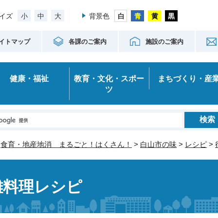
小
中
大
イズ
背景色
イトマップ
各課のご案内
施設のご案内
健康・福祉
教育・文化・スポー
まちづくり・産
ツ
>
食育・地産地消 まるごと！はくさん！
>
白山市の味
>
レシピ
>
雛料理レシピ