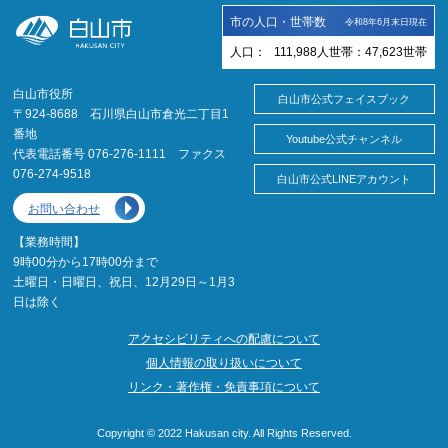
市の人口・世帯数
令和8年6月末日現在
人口：
111,988
人
世帯：
47,623
世帯
白山市役所
白山市公式フェイスブック
〒924-8688 石川県白山市倉光二丁目1
番地
Youtube公式チャンネル
代表電話番号 076-276-1111 ファクス
076-274-9518
白山市公式LINEアカウント
お問い合わせ
【業務時間】
9時00分から17時00分まで
土曜日・日曜日、祝日、12月29日～1月3
日は除く
アクセシビリティへの配慮について
個人情報の取り扱いについて
リンク・著作権・免責事項について
Copyright © 2022 Hakusan city. All Rights Reserved.