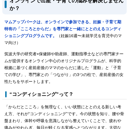
オンラインで出産・子育ての悩みを解決しません
か？
マムアップパークは、オンラインで参加できる、妊娠・子育て期
特有の「こころとからだ」を専門家と一緒にととのえるコンディ
ショニングプログラムです。
（妊娠16週〜未就学児を育児中のマ
マ向け）
筑波大学の研究者×保健師や助産師、運動指導士などの専門家チー
ムが提供するオンライン中心のオリジナルプログラムが、科学的
根拠に基づく産前産後のママのからだに適した「運動」と「子育
ての学び」、専門家との「つながり」の3つの柱で、産前産後の女
性たちをサポートします。
“コンディショニング”って？
「からだとこころ」を無理なく、いい状態にととのえる新しい考
え方、それが“コンディショニング”です。今の状態を知り、腰や骨
盤まわり、体幹や呼吸を意識しながら整えていくことで、疲れや
痛みがやわらぎ、毎日が軽くなる実感へとつながります。大切な