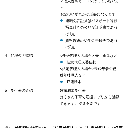
＜個人番号カードを持っていない方
＞
下記のいずれかが必要になります
運転免許証又はパスポート等顔
写真付きの公的な証明書であれ
ば1点
資格確認証や年金手帳等であれ
ば2点
4 代理権の確認
<任意代理人の場合> 夫、両親など
任意代理人委任状
<法定代理人の場合>未成年者の親、
成年後見人など
戸籍謄本
5 受付表の確認
妊娠届出受付表
はくさん子育て応援アプリから登録
できます。持参不要です