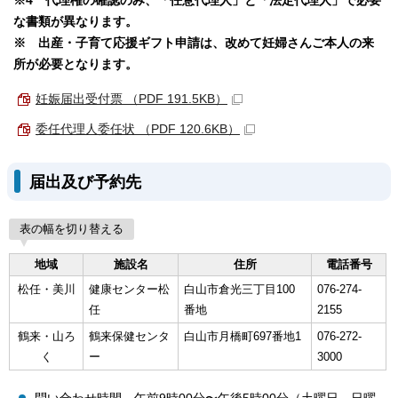
※4 代理権の確認のみ、「任意代理人」と「法定代理人」で必要
な書類が異なります。
※ 出産・子育て応援ギフト申請は、改めて妊婦さんご本人の来
所が必要となります。
妊娠届出受付票 （PDF 191.5KB）
委任代理人委任状 （PDF 120.6KB）
届出及び予約先
表の幅を切り替える
地域
施設名
住所
電話番号
松任・美川
健康センター松
白山市倉光三丁目100
076-274-
任
番地
2155
鶴来・山ろ
鶴来保健センタ
白山市月橋町697番地1
076-272-
く
ー
3000