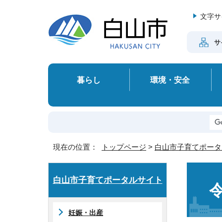
文字サ
サ
暮らし
環境・安全
現在の位置：
トップページ
>
白山市子育てポータ
白山市子育てポータルサイト
妊娠・出産