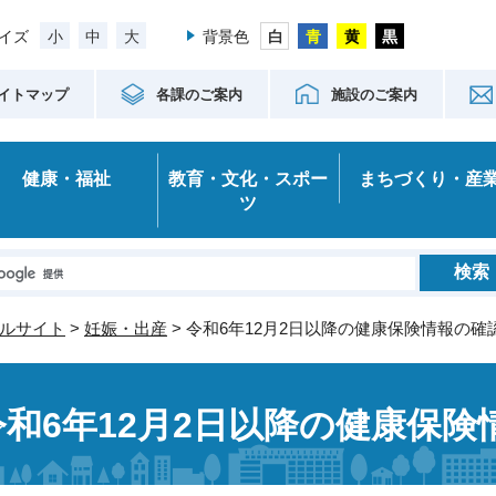
小
中
大
イズ
背景色
イトマップ
各課のご案内
施設のご案内
健康・福祉
教育・文化・スポー
まちづくり・産
ツ
ルサイト
>
妊娠・出産
> 令和6年12月2日以降の健康保険情報の確
令和6年12月2日以降の健康保