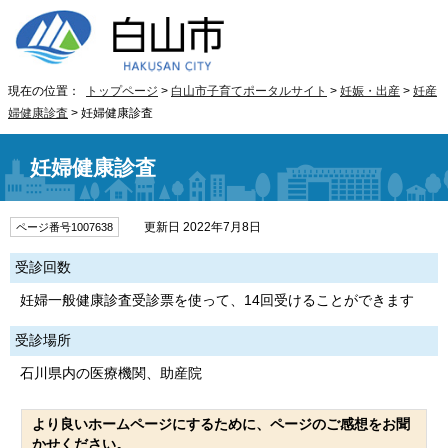
現在の位置：
トップページ
>
白山市子育てポータルサイト
>
妊娠・出産
>
妊産
婦健康診査
> 妊婦健康診査
妊婦健康診査
更新日 2022年7月8日
ページ番号1007638
受診回数
妊婦一般健康診査受診票を使って、14回受けることができます
受診場所
石川県内の医療機関、助産院
より良いホームページにするために、ページのご感想をお聞
かせください。