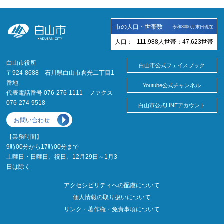
市の人口・世帯数
令和8年6月末日現在
人口：
111,988
人
世帯：
47,623
世帯
白山市役所
白山市公式フェイスブック
〒924-8688 石川県白山市倉光二丁目1
番地
Youtube公式チャンネル
代表電話番号 076-276-1111 ファクス
076-274-9518
白山市公式LINEアカウント
お問い合わせ
【業務時間】
9時00分から17時00分まで
土曜日・日曜日、祝日、12月29日～1月3
日は除く
アクセシビリティへの配慮について
個人情報の取り扱いについて
リンク・著作権・免責事項について