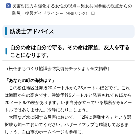
災害対応力を強化する女性の視点～男女共同参画の視点からの
防災・復興ガイドライン～
（外部リンク）
防災士アドバイス
自分の命は自分で守る。その命は家族、友人を守る
ことになります。
（松任まちづくり協議会防災啓発チラシより全文掲載）
「あなたの町の海抜は？」
この松任地区は海抜20メートルから25メートルほどです。これ
は海面からの高さです。津波予報5メートルと発表されても15から
20メートルの差があります。いま自分が立っている場所から5メー
トルではありません。冷静になりましょう。
大雨など水に関する災害において、「2階に避難する」という選
択肢も知っておいてください。ハザードマップも確認しておきま
しょう。白山市のホームページも参考に。