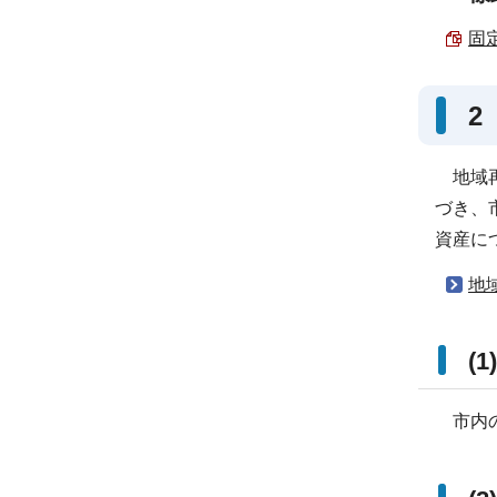
固定
2
地域再
づき、
資産に
地
(
市内の