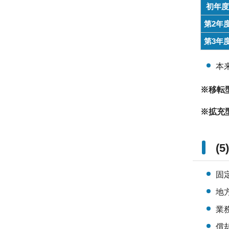
初年度
第2年
第3年
本
※移転
※拡充
(
固
地
業
償