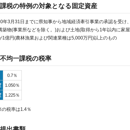
2)課税の特例の対象となる固定資産
0年3月31日までに県知事から地域経済牽引事業の承認を受け
構築物(事業所などを除く。)および土地(取得から1年以内に家
1億円(農林漁業および関連業種は5,000万円)以上のもの
3)不均一課税の税率
0.7％
度
1.050％
度
1.225％
来の税率は1.4％
4)提出書類