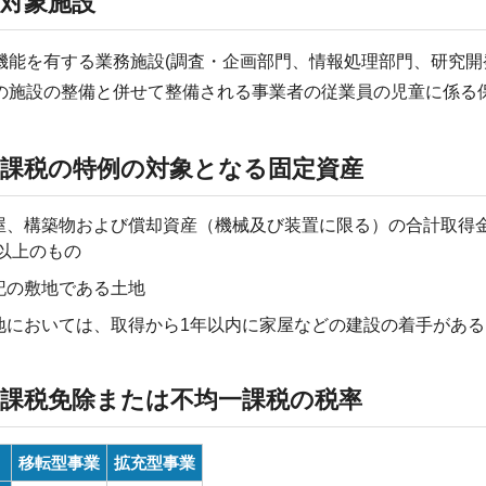
2)対象施設
能を有する業務施設(調査・企画部門、情報処理部門、研究開
の施設の整備と併せて整備される事業者の従業員の児童に係る保
3)課税の特例の対象となる固定資産
屋、構築物および償却資産（機械及び装置に限る）の合計取得金額が
)以上のもの
記の敷地である土地
地においては、取得から1年以内に家屋などの建設の着手がある
4)課税免除または不均一課税の税率
移転型事業
拡充型事業