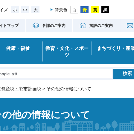
小
中
大
イズ
背景色
イトマップ
各課のご案内
施設のご案内
健康・福祉
教育・文化・スポー
まちづくり・産
ツ
定資産税・都市計画税
> その他の情報について
その他の情報について