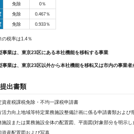
免除
0％
度
免除
0.467％
度
免除
0.933％
来の税率は1.4％
型事業は、東京23区にある本社機能を移転する事業
型事業は、東京23区以外から本社機能を移転又は市内の事業者
5)提出書類
定資産税課税免除・不均一課税申請書
方活力向上地域等特定業務施設整備計画に係る申請書類および
務施設または業務施設全体の配置図、平面図(対象部分を明示し
却資産配置図および写真