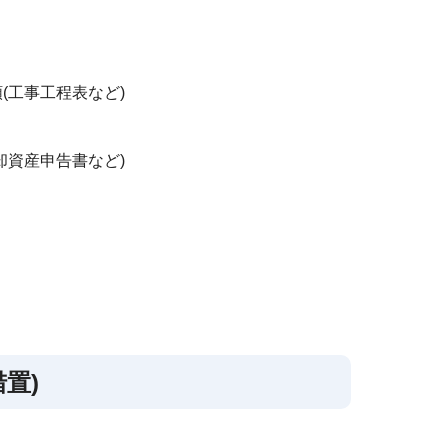
(工事工程表など)
却資産申告書など)
置)