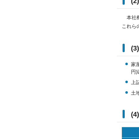
(
本社機
これら
(
家
円
上
土
(