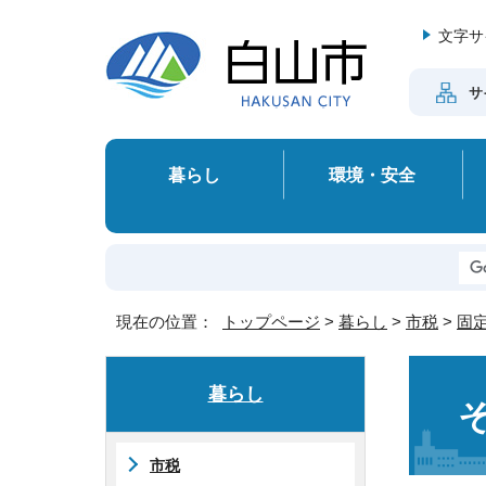
文字サ
サ
暮らし
環境・安全
現在の位置：
トップページ
>
暮らし
>
市税
>
固
暮らし
市税