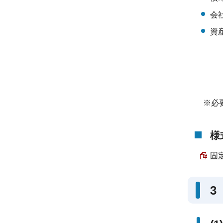
会
資
※必要
様
固
3