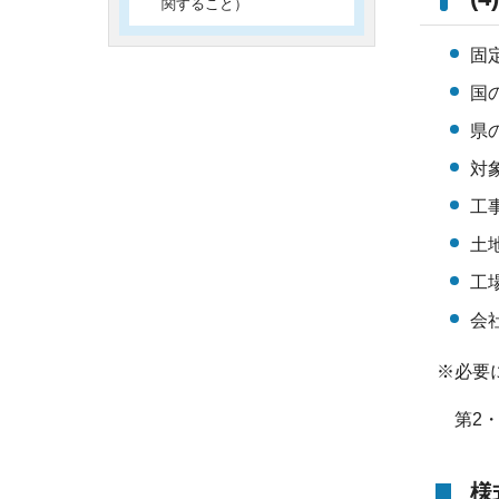
関すること）
固
国
県
対
工
土
工
会
※必要
第2・
様