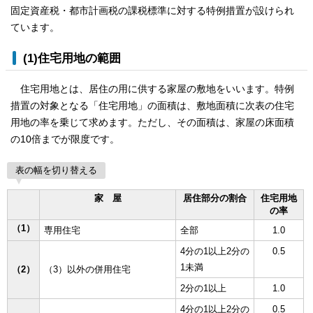
固定資産税・都市計画税の課税標準に対する特例措置が設けられ
ています。
(1)住宅用地の範囲
住宅用地とは、居住の用に供する家屋の敷地をいいます。特例
措置の対象となる「住宅用地」の面積は、敷地面積に次表の住宅
用地の率を乗じて求めます。ただし、その面積は、家屋の床面積
の10倍までが限度です。
表の幅を切り替える
家 屋
居住部分の割合
住宅用地
の率
（1）
専用住宅
全部
1.0
4分の1以上2分の
0.5
1未満
（2）
（3）以外の併用住宅
2分の1以上
1.0
4分の1以上2分の
0.5