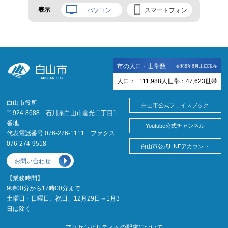
表示
パソコン
スマートフォン
市の人口・世帯数
令和8年6月末日現在
人口：
111,988
人
世帯：
47,623
世帯
白山市役所
白山市公式フェイスブック
〒924-8688 石川県白山市倉光二丁目1
番地
Youtube公式チャンネル
代表電話番号 076-276-1111 ファクス
076-274-9518
白山市公式LINEアカウント
お問い合わせ
【業務時間】
9時00分から17時00分まで
土曜日・日曜日、祝日、12月29日～1月3
日は除く
アクセシビリティへの配慮について