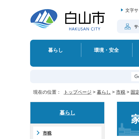
文字サ
サ
暮らし
環境・安全
現在の位置：
トップページ
>
暮らし
>
市税
>
固
暮らし
市税