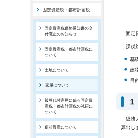
固定資産税・都市計画税
固定資産税価格通知書の交
固定資
付廃止のお知らせ
課税対
固定資産税・都市計画税に
ついて
基
建
土地について
目
家屋について
1
被災代替家屋に係る固定資
産税・都市計画税の減額に
ついて
総務大
償却資産について
算出し