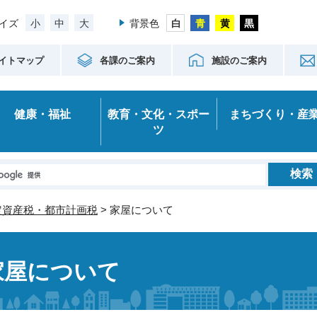
小
中
大
イズ
背景色
イトマップ
各課のご案内
施設のご案内
健康・福祉
教育・文化・スポー
まちづくり・産
ツ
定資産税・都市計画税
> 家屋について
家屋について