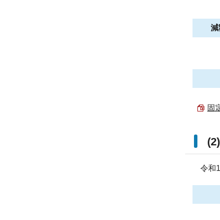
減
固定
(
令和1