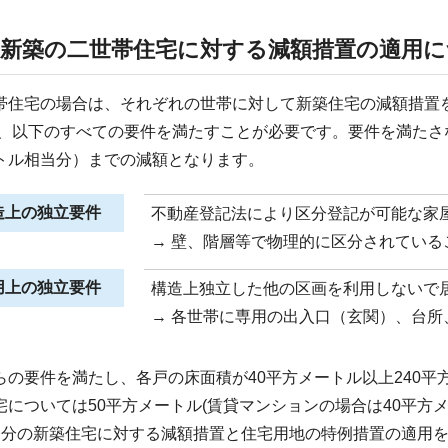
3)新築の二世帯住宅に対する減額措置の適用
住宅の場合は、それぞれの世帯に対して新築住宅の減額措置
、以下のすべての要件を満たすことが必要です。要件を満たさな
トル相当分）までの減額となります。
造上の独立要件
不動産登記法により区分登記が可能な家
→ 壁、階層等で物理的に区分されている
用上の独立要件
構造上独立した他の区画を利用しないで
→ 各世帯に専用の出入口（玄関）、台
の要件を満たし、各戸の床面積が40平方メートル以上240平方
宅については50平方メートル(賃貸マンションの場合は40平方
戸分の新築住宅に対する減額措置と住宅用地の特例措置の適用