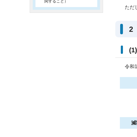
関すること）
ただし
2
(
令和1
減