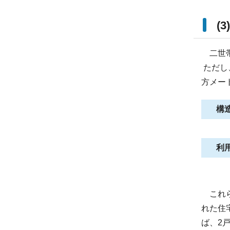
(
二世帯
ただし
方メー
構
利
これら
れた住
ば、2