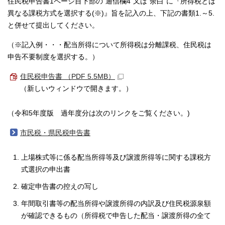
住民税申告書1ページ目下部の”通信欄4”又は”余白”に『所得税とは
異なる課税方式を選択する(※)』旨を記入の上、下記の書類1.～5.
と併せて提出してください。
（※記入例・・・配当所得について所得税は分離課税、住民税は
申告不要制度を選択する。）
住民税申告書 （PDF 5.5MB）
（新しいウィンドウで開きます。）
（令和5年度版 過年度分は次のリンクをご覧ください。)
市民税・県民税申告書
上場株式等に係る配当所得等及び譲渡所得等に関する課税方
式選択の申出書
確定申告書の控えの写し
年間取引書等の配当所得や譲渡所得の内訳及び住民税源泉額
が確認できるもの（所得税で申告した配当・譲渡所得の全て