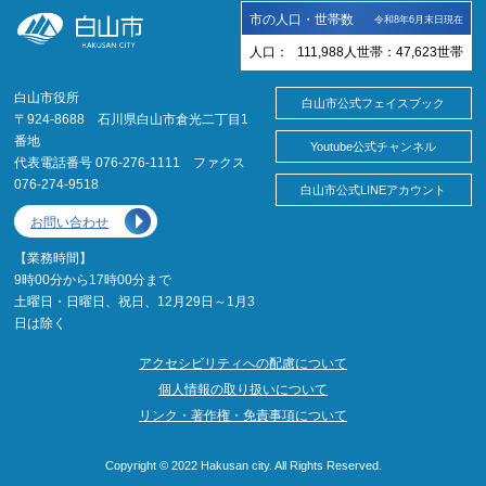
市の人口・世帯数
令和8年6月末日現在
人口：
111,988
人
世帯：
47,623
世帯
白山市役所
白山市公式フェイスブック
〒924-8688 石川県白山市倉光二丁目1
番地
Youtube公式チャンネル
代表電話番号 076-276-1111 ファクス
076-274-9518
白山市公式LINEアカウント
お問い合わせ
【業務時間】
9時00分から17時00分まで
土曜日・日曜日、祝日、12月29日～1月3
日は除く
アクセシビリティへの配慮について
個人情報の取り扱いについて
リンク・著作権・免責事項について
Copyright © 2022 Hakusan city. All Rights Reserved.