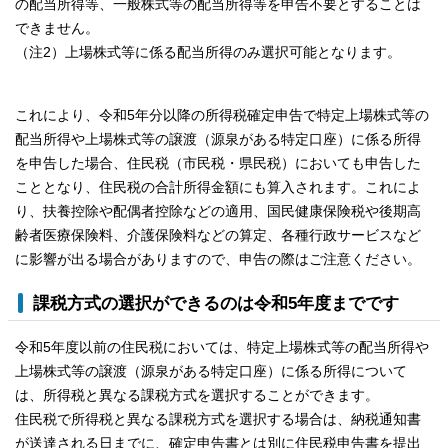
の配当所得等、一般株式等の配当所得等を申告不要とすることは
できません。
（注2）上場株式等に係る配当所得のみ選択可能となります。
これにより、令和5年分以降の所得税確定申告で特定上場株式等の
配当所得や上場株式等の譲渡（源泉がある特定口座）に係る所得
を申告した場合、住民税（市民税・県民税）においても申告した
こととなり、住民税の合計所得金額にも算入されます。これによ
り、扶養控除や配偶者控除などの適用、国民健康保険税や後期高
齢者医療保険料、介護保険料などの算定、各種行政サービスなど
に影響が出る場合がありますので、申告の際はご注意ください。
課税方式の選択ができるのは令和5年度までです
令和5年度以前の住民税においては、特定上場株式等の配当所得や
上場株式等の譲渡（源泉がある特定口座）に係る所得について
は、所得税と異なる課税方式を選択することができます。
住民税で所得税と異なる課税方式を選択する場合は、納税通知書
が送達される日までに、確定申告書とは別に住民税申告書を提出