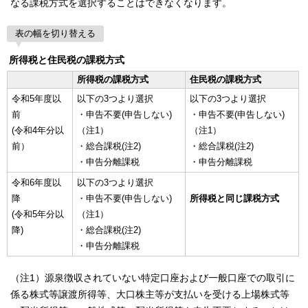
なる課税方式を選択することはできなくなります。
表の幅を切り替える
所得税と住民税の課税方式
所得税の課税方式
住民税の課税方式
令和5年度以
以下の3つより選択
以下の3つより選択
前
・申告不要(申告しない)
・申告不要(申告しない)
(令和4年分以
（注1）
（注1）
前）
・総合課税(注2)
・総合課税(注2)
・申告分離課税
・申告分離課税
令和6年度以
以下の3つより選択
降
・申告不要(申告しない)
所得税と同じ課税方式
(令和5年分以
（注1）
降)
・総合課税(注2)
・申告分離課税
（注1）源泉徴収されていない特定口座および一般口座での取引に
係る株式等譲渡所得等、大口株主等が支払いを受ける上場株式等