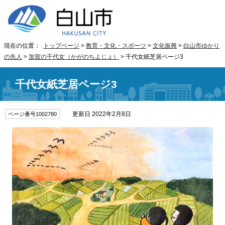
現在の位置：
トップページ
>
教育・文化・スポーツ
>
文化振興
>
白山市ゆかり
の先人
>
加賀の千代女（かがのちよじょ）
> 千代女紙芝居ページ3
千代女紙芝居ページ3
更新日 2022年2月8日
ページ番号1002780