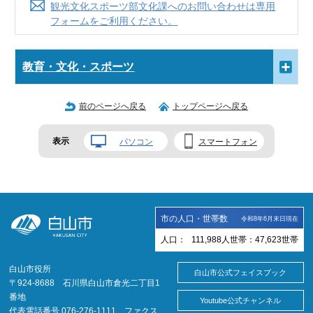
観光文化スポーツ部文化課へのお問い合わせは専用
フォームをご利用ください。
教育・文化・スポーツ
前のページへ戻る
トップページへ戻る
表示
パソコン
スマートフォン
市の人口・世帯数
令和8年6月末日現在
人口：
111,988
人
世帯：
47,623
世帯
白山市役所
白山市公式フェイスブック
〒924-8688 石川県白山市倉光二丁目1
番地
Youtube公式チャンネル
代表電話番号 076-276-1111 ファクス