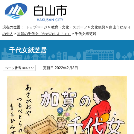
現在の位置：
トップページ
>
教育・文化・スポーツ
>
文化振興
>
白山市ゆかり
の先人
>
加賀の千代女（かがのちよじょ）
> 千代女紙芝居
千代女紙芝居
更新日 2022年2月8日
ページ番号1002777