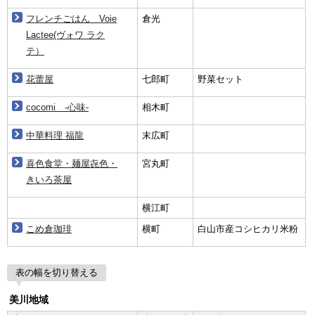
フレンチごはん Voie
倉光
Lactee(ヴォワ ラク
テ）
花蕾屋
七郎町
野菜セット
cocomi -心味-
相木町
中華料理 福龍
末広町
喜色食堂・麺屋㐂色・
宮丸町
きいろ茶屋
横江町
こめ倉珈琲
横町
白山市産コシヒカリ米粉
表の幅を切り替える
美川地域