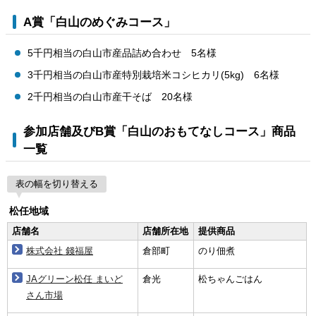
A賞「白山のめぐみコース」
5千円相当の白山市産品詰め合わせ 5名様
3千円相当の白山市産特別栽培米コシヒカリ(5kg) 6名様
2千円相当の白山市産干そば 20名様
参加店舗及びB賞「白山のおもてなしコース」商品
一覧
表の幅を切り替える
松任地域
店舗名
店舗所在地
提供商品
株式会社 錢福屋
倉部町
のり佃煮
JAグリーン松任 まいど
倉光
松ちゃんごはん
さん市場