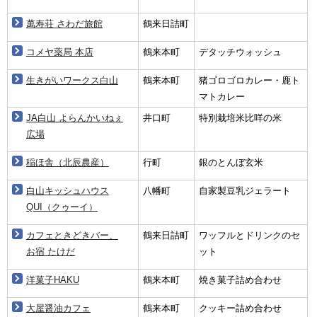
萬寿荘 さわだ旅館
鶴来日詰町
コメヤ薬局 本店
鶴来本町
デタッチウォッシュ
生きがいワークス白山
鶴来本町
猪ゴロゴロカレー・鹿ト
マトカレー
JA白山 よらんかいねぇ
井口町
特別栽培米比咩の米
広場
稲ほ舎（北辰農産）
行町
銀のとんぼ玄米
白山キッシュハウス
八幡町
自家製豆乳ジェラート
QUI（クゥーイ）
カフェときどきバー、
鶴来日詰町
ワッフルとドリンクのセ
お宿 たけだ
ット
洋菓子HAKU
鶴来本町
焼き菓子詰め合わせ
大屋醤油カフェ
鶴来本町
クッキー詰め合わせ