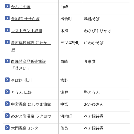
かんこの家
白峰
食彩館 せせらぎ
出合町
鳥越そば
レストラン手取川
木滑
わさびふりかけ
農村体験施設 にわか工
三ツ屋野町
にわかそば
房
白峰特産品販売施設
白峰
食事券
「菜さい」
そば処 花川
吉野
とうふ 伝好
瀬戸
堅とうふ
中宮温泉 にしやま旅館
中宮
おかゆさん
めおと岩温泉 ラクヨウ
河内町
ペア招待券
大門温泉センター
佐良
ペア招待券