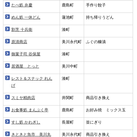
たべ処 弁慶
鹿島町
手作り餃子
めん処 一休どん
蓮池町
持ち帰りうどん
割烹 十兵衛
湊町
原清商店
美川永代町
ふぐの糠漬
御菓子司 谷保屋
湊町
居酒屋 とっと
美川中町
レスト＆スナック れん
湊町
げ
スミヤ精肉店
井関町
商品引き換え
お食事処 まんぷく亭
鹿島町
お好み焼 ミックス玉
すし処 かわぎし
長屋町
並にぎり
きときと魚市 美川丸
美川永代町
商品引き換え