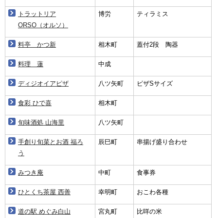
トラットリア
博労
ティラミス
ORSO（オルソ）
料亭 かつ新
相木町
蓋付2段 陶器
料理 蓮
中成
ディジオイアピザ
八ツ矢町
ピザSサイズ
食彩 ひで喜
相木町
旬味酒処 山海里
八ツ矢町
手創り旬菜とお酒 福ろ
辰巳町
串揚げ盛り合わせ
う
みつき庵
中町
食事券
ひとくち茶屋 西善
幸明町
おこわ各種
道の駅 めぐみ白山
宮丸町
比咩の米