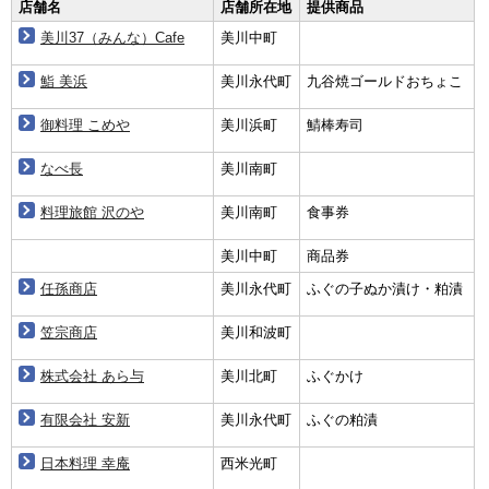
店舗名
店舗所在地
提供商品
美川37（みんな）Cafe
美川中町
鮨 美浜
美川永代町
九谷焼ゴールドおちょこ
御料理 こめや
美川浜町
鯖棒寿司
なべ長
美川南町
料理旅館 沢のや
美川南町
食事券
美川中町
商品券
任孫商店
美川永代町
ふぐの子ぬか漬け・粕漬
笠宗商店
美川和波町
株式会社 あら与
美川北町
ふぐかけ
有限会社 安新
美川永代町
ふぐの粕漬
日本料理 幸庵
西米光町