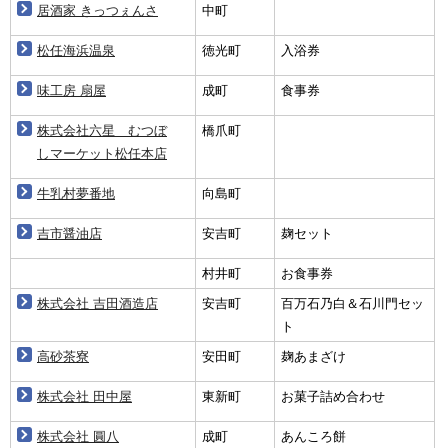
居酒家 きっつぇんさ
中町
松任海浜温泉
徳光町
入浴券
味工房 扇屋
成町
食事券
株式会社六星 むつぼ
橋爪町
しマーケット松任本店
牛乳村夢番地
向島町
吉市醤油店
安吉町
麹セット
村井町
お食事券
株式会社 吉田酒造店
安吉町
百万石乃白＆石川門セッ
ト
高砂茶寮
安田町
麹あまざけ
株式会社 田中屋
東新町
お菓子詰め合わせ
株式会社 圓八
成町
あんころ餅