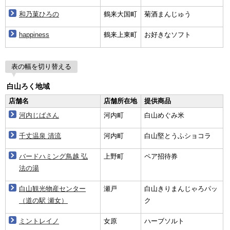
和乃菓ひろの
鶴来大国町
菊酒まんじゅう
happiness
鶴来上東町
お好きなソフト
表の幅を切り替える
白山ろく地域
店舗名
店舗所在地
提供商品
河内じばさん
河内町
白山めぐみ米
千丈温泉 清流
河内町
白山堅とうふショコラ
バードハミング鳥越 弘
上野町
ペア招待券
法の湯
白山観光物産センター
瀬戸
白山きりまんじゃろパッ
（道の駅 瀬女）
ク
ミントレイノ
女原
ハーブソルト