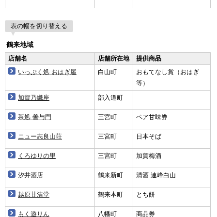
表の幅を切り替える
鶴来地域
店舗名
店舗所在地
提供商品
いっぷく処 おはぎ屋
白山町
おもてなし賞（おはぎ
等）
加賀乃織座
部入道町
茶処 善与門
三宮町
ペア甘味券
ニュー志良山荘
三宮町
日本そば
くろゆりの里
三宮町
加賀梅酒
汐井酒店
鶴来新町
清酒 連峰白山
越原甘清堂
鶴来本町
とち餅
もく遊りん
八幡町
商品券