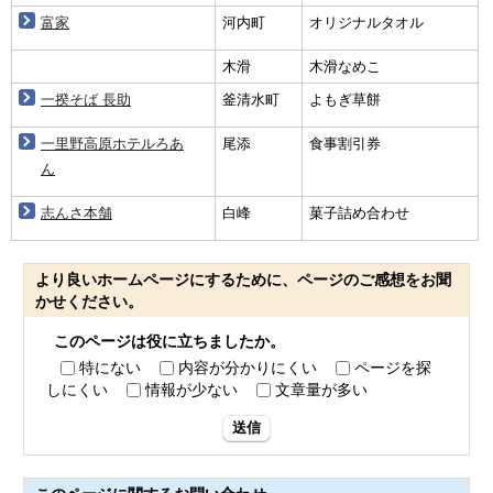
富家
河内町
オリジナルタオル
木滑
木滑なめこ
一揆そば 長助
釜清水町
よもぎ草餅
一里野高原ホテルろあ
尾添
食事割引券
ん
志んさ本舗
白峰
菓子詰め合わせ
より良いホームページにするために、ページのご感想をお聞
かせください。
このページは役に立ちましたか。
特にない
内容が分かりにくい
ページを探
しにくい
情報が少ない
文章量が多い
送信