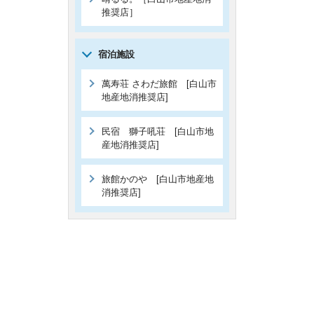
推奨店］
宿泊施設
萬寿荘 さわだ旅館 [白山市
地産地消推奨店]
民宿 獅子吼荘 [白山市地
産地消推奨店]
旅館かのや [白山市地産地
消推奨店]