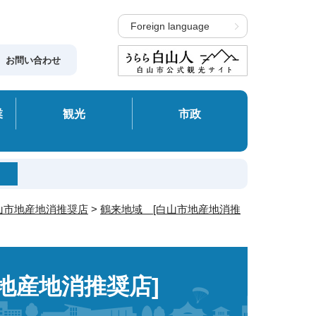
Foreign language
お問い合わせ
業
観光
市政
山市地産地消推奨店
>
鶴来地域 [白山市地産地消推
地産地消推奨店]