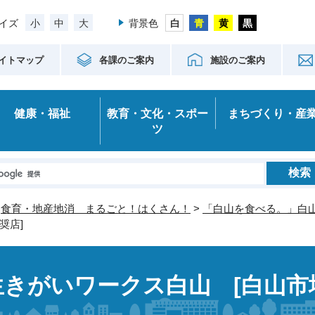
小
中
大
イズ
背景色
イトマップ
各課のご案内
施設のご案内
健康・福祉
教育・文化・スポー
まちづくり・産
ツ
>
食育・地産地消 まるごと！はくさん！
>
「白山を食べる。」白
奨店]
生きがいワークス白山 [白山市