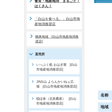
食育・地産地消 まるごと！
はくさん！
「白山を食べる。」白山市地
産地消推奨店
鶴来地域 [白山市地産地消推
奨店]
直売所
いっぷく処 おはぎ屋 [白山
市地産地消推奨店]
JA白山 よらんかいねぇ広
場 [白山市地産地消推奨店]
名称
稲ほ舎（北辰農産） [白山
市地産地消推奨店]
地域