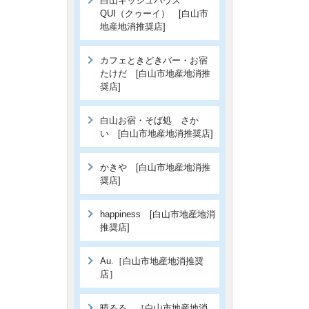
白山キッシュハウス
QUI（クゥーイ） [白山市
地産地消推奨店]
カフェときどきバー・お宿
たけだ [白山市地産地消推
奨店]
白山お宿・そば処 さか
い [白山市地産地消推奨店]
かきや [白山市地産地消推
奨店]
happiness [白山市地産地消
推奨店]
Au.［白山市地産地消推奨
店］
晴るる。［白山市地産地消