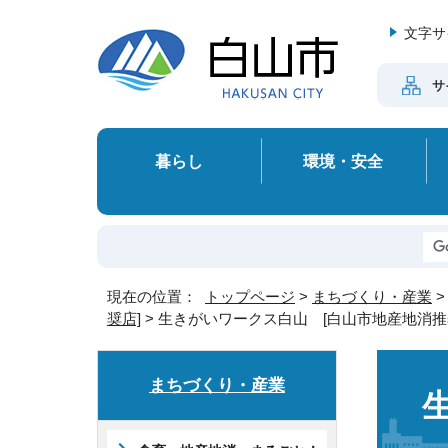
文字サ
サ
暮らし
環境・安全
現在の位置：
トップページ
>
まちづくり・産業
奨店]
> 生きがいワークス白山 [白山市地産地消推
まちづくり・産業