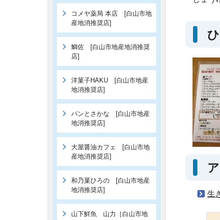
コメヤ薬局 本店 [白山市地
産地消推奨店]
ひ
鯛佐 [白山市地産地消推奨
店]
洋菓子HAKU [白山市地産
地消推奨店]
パンとさかな [白山市地産
地消推奨店]
大屋醤油カフェ [白山市地
産地消推奨店]
ア
和乃菓ひろの [白山市地産
地消推奨店]
生
山下鮮魚 山力［白山市地