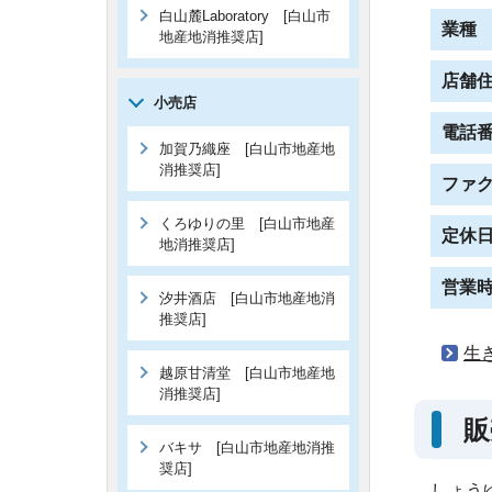
白山麓Laboratory [白山市
業種
地産地消推奨店]
店舗
小売店
電話
加賀乃織座 [白山市地産地
消推奨店]
ファ
くろゆりの里 [白山市地産
定休
地消推奨店]
営業
汐井酒店 [白山市地産地消
推奨店]
生
越原甘清堂 [白山市地産地
消推奨店]
販
バキサ [白山市地産地消推
奨店]
しょう