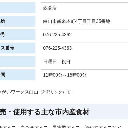
飲食店
住所
白山市鶴来本町4丁目千目35番地
番号
076-225-4362
クス番号
076-225-4363
日
日曜日、祝日
時間
11時00分～15時00分
きがいワークス白山
（外部リンク）
売・使用する主な市内産食材
ゆアイス、白みそアイス、果実酢アイス、酒かすアイスなど