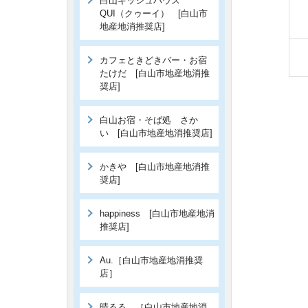
白山キッシュハウス
QUI（クゥーイ） [白山市
地産地消推奨店]
カフェときどきバー・お宿
たけだ [白山市地産地消推
奨店]
白山お宿・そば処 さか
い [白山市地産地消推奨店]
かきや [白山市地産地消推
奨店]
happiness [白山市地産地消
推奨店]
Au.［白山市地産地消推奨
店］
晴るる。［白山市地産地消