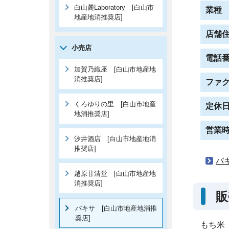
白山麓Laboratory [白山市
業種
地産地消推奨店]
店舗
小売店
電話
加賀乃織座 [白山市地産地
消推奨店]
ファ
くろゆりの里 [白山市地産
定休
地消推奨店]
営業
汐井酒店 [白山市地産地消
推奨店]
バ
越原甘清堂 [白山市地産地
消推奨店]
販
バキサ [白山市地産地消推
奨店]
もち米