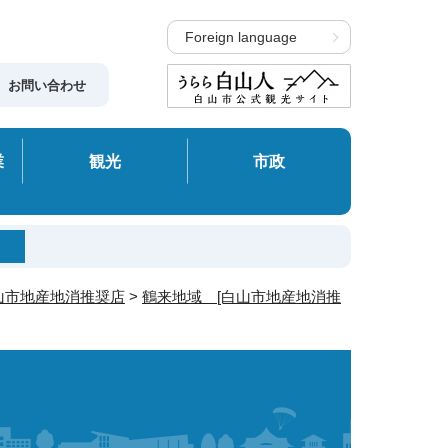
Foreign language
お問い合わせ
業
観光
市政
山市地産地消推奨店
>
鶴来地域 [白山市地産地消推