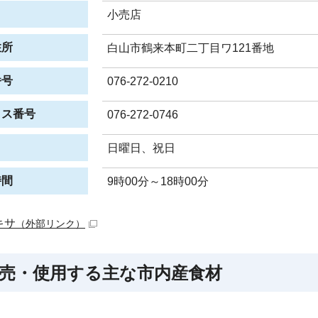
小売店
住所
白山市鶴来本町二丁目ワ121番地
番号
076-272-0210
クス番号
076-272-0746
日
日曜日、祝日
時間
9時00分～18時00分
キサ
（外部リンク）
売・使用する主な市内産食材