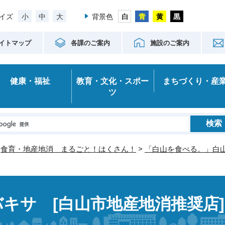
小
中
大
イズ
背景色
イトマップ
各課のご案内
施設のご案内
健康・福祉
教育・文化・スポー
まちづくり・産
ツ
>
食育・地産地消 まるごと！はくさん！
>
「白山を食べる。」白
バキサ [白山市地産地消推奨店]