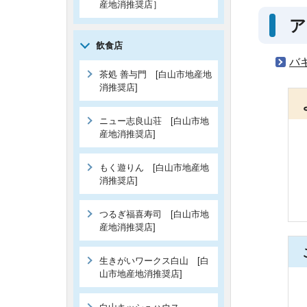
産地消推奨店］
ア
飲食店
バキ
茶処 善与門 [白山市地産地
消推奨店]
ニュー志良山荘 [白山市地
産地消推奨店]
もく遊りん [白山市地産地
消推奨店]
つるぎ福喜寿司 [白山市地
産地消推奨店]
生きがいワークス白山 [白
山市地産地消推奨店]