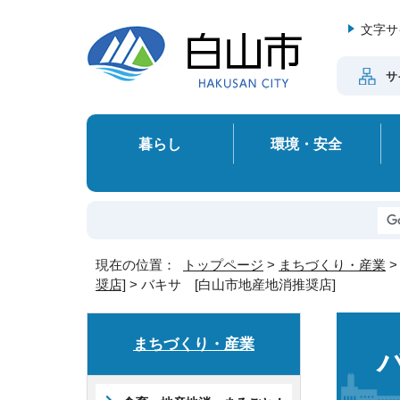
文字サ
サ
暮らし
環境・安全
現在の位置：
トップページ
>
まちづくり・産業
奨店]
> バキサ [白山市地産地消推奨店]
まちづくり・産業