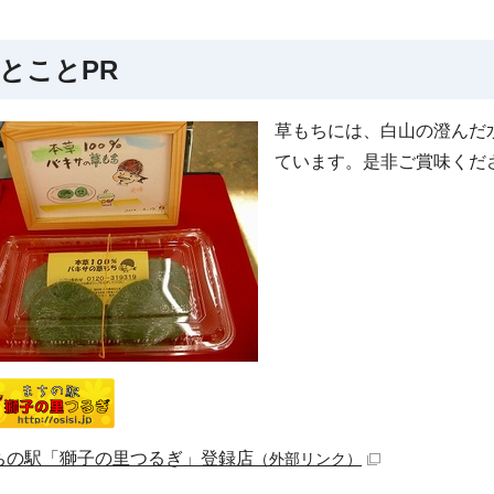
とことPR
草もちには、白山の澄んだ
ています。是非ご賞味くだ
ちの駅「獅子の里つるぎ」登録店
（外部リンク）