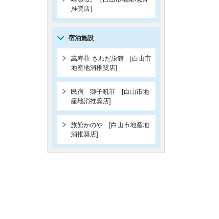
推奨店］
宿泊施設
萬寿荘 さわだ旅館 [白山市
地産地消推奨店]
民宿 獅子吼荘 [白山市地
産地消推奨店]
旅館かのや [白山市地産地
消推奨店]