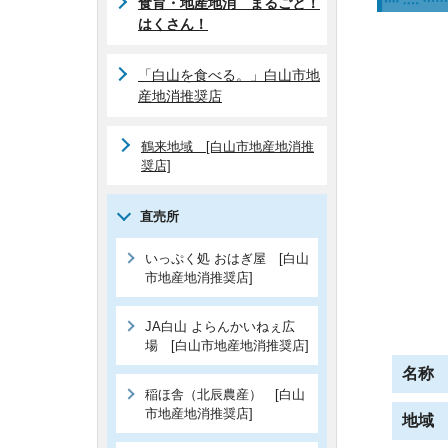
食育・地産地消 まるごと！
はくさん！
「白山を食べる。」白山市地
産地消推奨店
鶴来地域 [白山市地産地消推
奨店]
直売所
いっぷく処 おはぎ屋 [白山
市地産地消推奨店]
JA白山 よらんかいねぇ広
場 [白山市地産地消推奨店]
名称
稲ほ舎（北辰農産） [白山
市地産地消推奨店]
地域