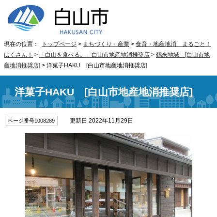
現在の位置：
トップページ
>
まちづくり・産業
>
食育・地産地消 まるごと！
はくさん！
>
「白山を食べる。」白山市地産地消推奨店
>
鶴来地域 [白山市地
産地消推奨店]
> 洋菓子HAKU [白山市地産地消推奨店]
洋菓子HAKU [白山市地産地消推奨店]
更新日 2022年11月29日
ページ番号1008289