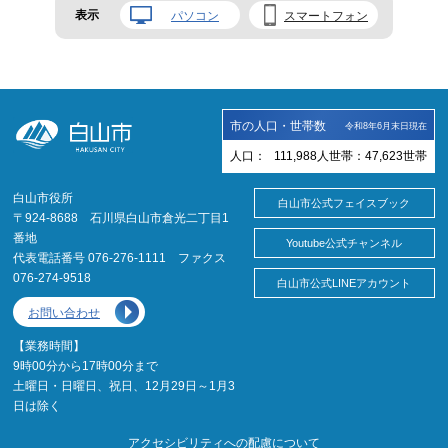
表示
パソコン
スマートフォン
市の人口・世帯数
令和8年6月末日現在
人口：
111,988
人
世帯：
47,623
世帯
白山市役所
白山市公式フェイスブック
〒924-8688 石川県白山市倉光二丁目1
番地
Youtube公式チャンネル
代表電話番号 076-276-1111 ファクス
076-274-9518
白山市公式LINEアカウント
お問い合わせ
【業務時間】
9時00分から17時00分まで
土曜日・日曜日、祝日、12月29日～1月3
日は除く
アクセシビリティへの配慮について