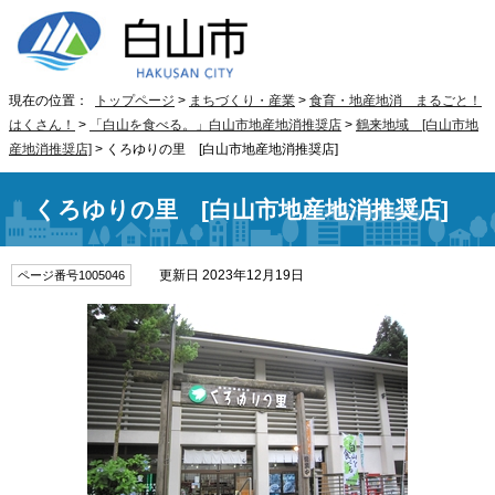
現在の位置：
トップページ
>
まちづくり・産業
>
食育・地産地消 まるごと！
はくさん！
>
「白山を食べる。」白山市地産地消推奨店
>
鶴来地域 [白山市地
産地消推奨店]
> くろゆりの里 [白山市地産地消推奨店]
くろゆりの里 [白山市地産地消推奨店]
更新日 2023年12月19日
ページ番号1005046