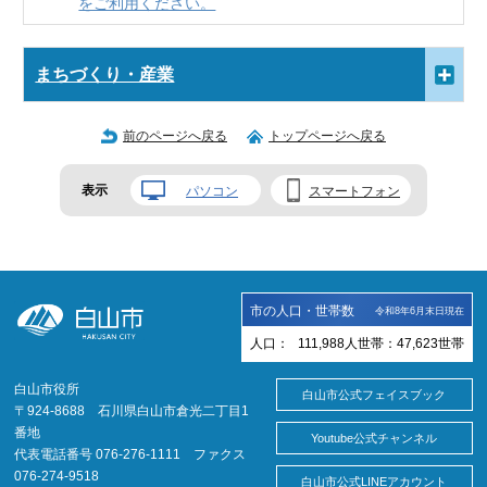
をご利用ください。
まちづくり・産業
前のページへ戻る
トップページへ戻る
表示
パソコン
スマートフォン
市の人口・世帯数
令和8年6月末日現在
人口：
111,988
人
世帯：
47,623
世帯
白山市役所
白山市公式フェイスブック
〒924-8688 石川県白山市倉光二丁目1
番地
Youtube公式チャンネル
代表電話番号 076-276-1111 ファクス
076-274-9518
白山市公式LINEアカウント