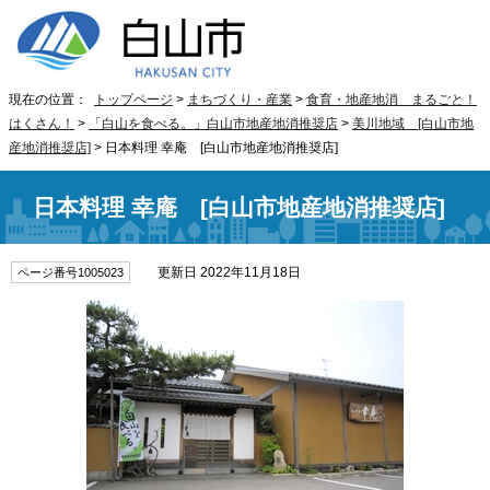
現在の位置：
トップページ
>
まちづくり・産業
>
食育・地産地消 まるごと！
はくさん！
>
「白山を食べる。」白山市地産地消推奨店
>
美川地域 [白山市地
産地消推奨店]
> 日本料理 幸庵 [白山市地産地消推奨店]
日本料理 幸庵 [白山市地産地消推奨店]
更新日 2022年11月18日
ページ番号1005023