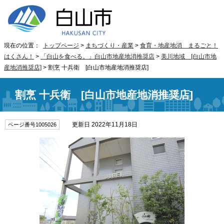
現在の位置：
トップページ
>
まちづくり・産業
>
食育・地産地消 まるごと！
はくさん！
>
「白山を食べる。」白山市地産地消推奨店
>
美川地域 [白山市地
産地消推奨店]
> 割烹 十兵衛 [白山市地産地消推奨店]
割烹 十兵衛 [白山市地産地消推奨店]
更新日 2022年11月18日
ページ番号1005026