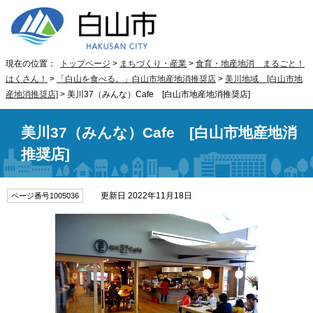
現在の位置：
トップページ
>
まちづくり・産業
>
食育・地産地消 まるごと！
はくさん！
>
「白山を食べる。」白山市地産地消推奨店
>
美川地域 [白山市地
産地消推奨店]
> 美川37（みんな）Cafe [白山市地産地消推奨店]
美川37（みんな）Cafe [白山市地産地消
推奨店]
更新日 2022年11月18日
ページ番号1005036