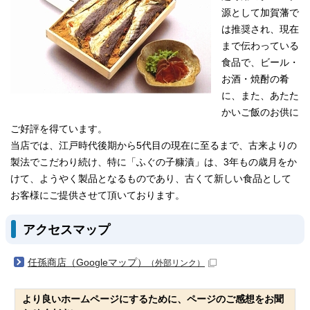
源として加賀藩で
は推奨され、現在
まで伝わっている
食品で、ビール・
お酒・焼酎の肴
に、また、あたた
かいご飯のお供に
ご好評を得ています。
当店では、江戸時代後期から5代目の現在に至るまで、古来よりの
製法でこだわり続け、特に「ふぐの子糠漬」は、3年もの歳月をか
けて、ようやく製品となるものであり、古くて新しい食品として
お客様にご提供させて頂いております。
アクセスマップ
任孫商店（Googleマップ）
（外部リンク）
より良いホームページにするために、ページのご感想をお聞