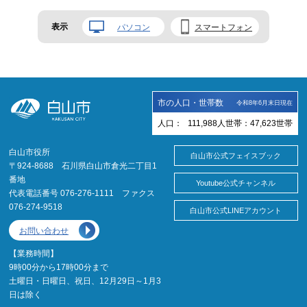
表示
パソコン
スマートフォン
市の人口・世帯数
令和8年6月末日現在
人口：
111,988
人
世帯：
47,623
世帯
白山市役所
白山市公式フェイスブック
〒924-8688 石川県白山市倉光二丁目1
番地
Youtube公式チャンネル
代表電話番号 076-276-1111 ファクス
076-274-9518
白山市公式LINEアカウント
お問い合わせ
【業務時間】
9時00分から17時00分まで
土曜日・日曜日、祝日、12月29日～1月3
日は除く