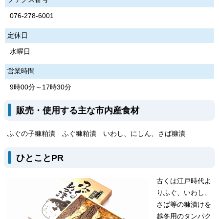
076-278-6001
定休日
水曜日
営業時間
9時00分～17時30分
販売・使用する主な市内産食材
ふぐの子糠粕漬 ふぐ糠粕漬 いわし、にしん、さば糠漬
ひとことPR
古くは江戸時代よ
りふぐ、いわし、
さば等の糠漬けを
越冬用のタンパク