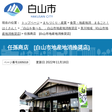
現在の位置：
トップページ
>
まちづくり・産業
>
食育・地産地消 まるごと！
はくさん！
>
「白山を食べる。」白山市地産地消推奨店
>
美川地域 [白山市地
産地消推奨店]
> 任孫商店 [白山市地産地消推奨店]
任孫商店 [白山市地産地消推奨店]
更新日 2022年11月18日
ページ番号1005018