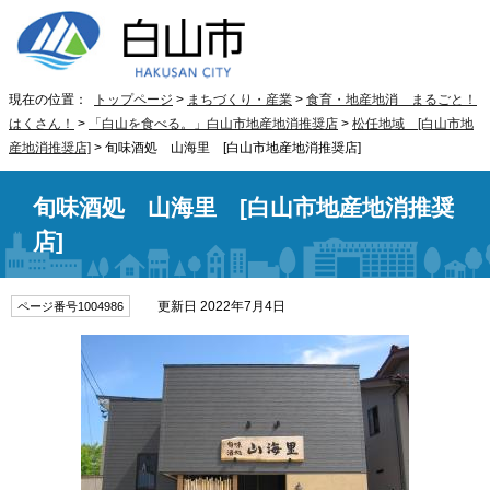
現在の位置：
トップページ
>
まちづくり・産業
>
食育・地産地消 まるごと！
はくさん！
>
「白山を食べる。」白山市地産地消推奨店
>
松任地域 [白山市地
産地消推奨店]
> 旬味酒処 山海里 [白山市地産地消推奨店]
旬味酒処 山海里 [白山市地産地消推奨
店]
更新日 2022年7月4日
ページ番号1004986