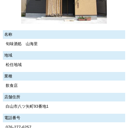
名称
旬味酒処 山海里
地域
松任地域
業種
飲食店
店舗住所
白山市八ツ矢町93番地1
電話番号
076-277-6257