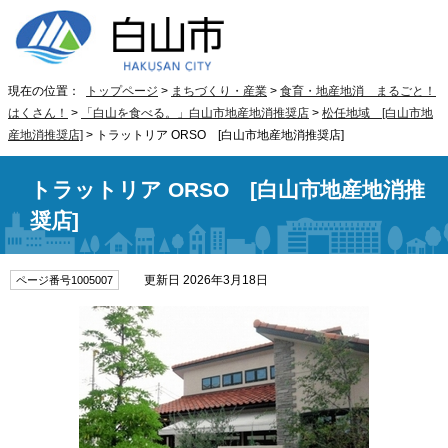
現在の位置：
トップページ
>
まちづくり・産業
>
食育・地産地消 まるごと！
はくさん！
>
「白山を食べる。」白山市地産地消推奨店
>
松任地域 [白山市地
産地消推奨店]
> トラットリア ORSO [白山市地産地消推奨店]
トラットリア ORSO [白山市地産地消推
奨店]
更新日 2026年3月18日
ページ番号1005007