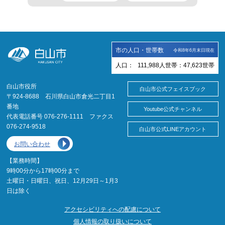
市の人口・世帯数
令和8年6月末日現在
人口：
111,988
人
世帯：
47,623
世帯
白山市役所
白山市公式フェイスブック
〒924-8688 石川県白山市倉光二丁目1
番地
Youtube公式チャンネル
代表電話番号 076-276-1111 ファクス
076-274-9518
白山市公式LINEアカウント
お問い合わせ
【業務時間】
9時00分から17時00分まで
土曜日・日曜日、祝日、12月29日～1月3
日は除く
アクセシビリティへの配慮について
個人情報の取り扱いについて