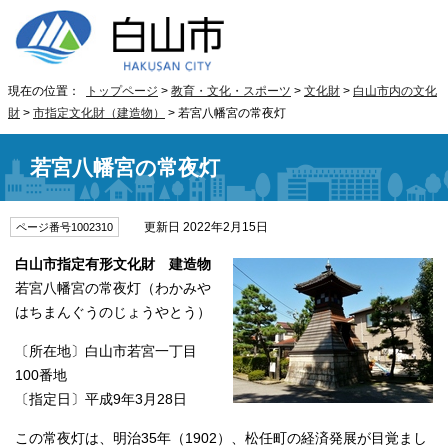
現在の位置：
トップページ
>
教育・文化・スポーツ
>
文化財
>
白山市内の文化
財
>
市指定文化財（建造物）
> 若宮八幡宮の常夜灯
若宮八幡宮の常夜灯
更新日 2022年2月15日
ページ番号1002310
白山市指定有形文化財 建造物
若宮八幡宮の常夜灯（わかみや
はちまんぐうのじょうやとう）
〔所在地〕白山市若宮一丁目
100番地
〔指定日〕平成9年3月28日
この常夜灯は、明治35年（1902）、松任町の経済発展が目覚まし