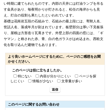
い時期に建てられたものです。内部の天井には灯油ランプを吊る
す金具があり、毎夜明かりが灯されると、松任の海岸からも見
え、灯台の役割も果たしたといわれています。
基礎は花崗岩五段の石組みで、石組みの最上段には、寄附人名、
世話人名、落成年月が刻まれています。板壁部分は厚い下見板張
り、屋根は方形造り瓦葺きです。外壁上部の四面の窓には、「ギ
ヤマン」と称された赤、青、白の色ガラスがはめ込まれ、西欧文
化を取り込んだ建物でもあります。
より良いホームページにするために、ページのご感想をお聞
かせください。
このページは役に立ちましたか。
特にない
内容が分かりにくい
ページを探
しにくい
情報が少ない
文章量が多い
送信
このページに関する
お問い合わせ