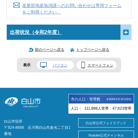
産業部地産地消課へのお問い合わせは専用フォーム
をご利用ください。
出荷状況（令和2年度）
前のページへ戻る
トップページへ戻る
表示
パソコン
スマートフォン
市の人口・世帯数
令和8年6月末日現在
人口：
111,988
人
世帯：
47,623
世帯
白山市役所
白山市公式フェイスブック
〒924-8688 石川県白山市倉光二丁目1
番地
Youtube公式チャンネル