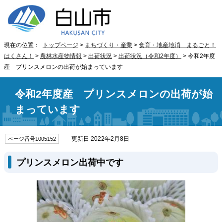
現在の位置：
トップページ
>
まちづくり・産業
>
食育・地産地消 まるごと！
はくさん！
>
農林水産物情報
>
出荷状況
>
出荷状況（令和2年度）
> 令和2年度
産 プリンスメロンの出荷が始まっています
令和2年度産 プリンスメロンの出荷が始
まっています
更新日 2022年2月8日
ページ番号1005152
プリンスメロン出荷中です