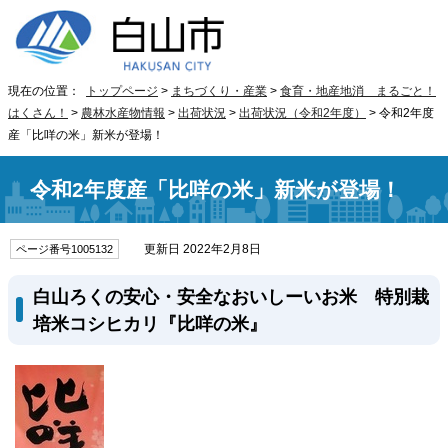
現在の位置：
トップページ
>
まちづくり・産業
>
食育・地産地消 まるごと！
はくさん！
>
農林水産物情報
>
出荷状況
>
出荷状況（令和2年度）
> 令和2年度
産「比咩の米」新米が登場！
令和2年度産「比咩の米」新米が登場！
更新日 2022年2月8日
ページ番号1005132
白山ろくの安心・安全なおいしーいお米 特別栽
培米コシヒカリ『比咩の米』