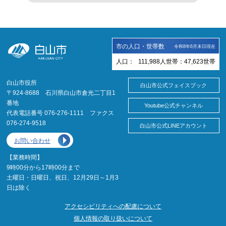
市の人口・世帯数
令和8年6月末日現在
人口：
111,988
人
世帯：
47,623
世帯
白山市役所
白山市公式フェイスブック
〒924-8688 石川県白山市倉光二丁目1
番地
Youtube公式チャンネル
代表電話番号 076-276-1111 ファクス
076-274-9518
白山市公式LINEアカウント
お問い合わせ
【業務時間】
9時00分から17時00分まで
土曜日・日曜日、祝日、12月29日～1月3
日は除く
アクセシビリティへの配慮について
個人情報の取り扱いについて