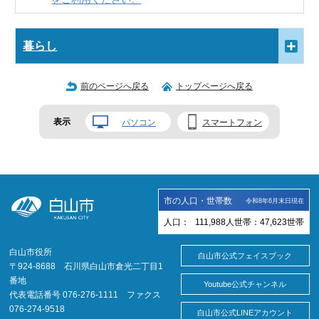
暮らし
前のページへ戻る
トップページへ戻る
表示
パソコン
スマートフォン
市の人口・世帯数
令和8年6月末日現在
人口：
111,988
人
世帯：
47,623
世帯
白山市役所
白山市公式フェイスブック
〒924-8688 石川県白山市倉光二丁目1
番地
Youtube公式チャンネル
代表電話番号 076-276-1111 ファクス
076-274-9518
白山市公式LINEアカウント