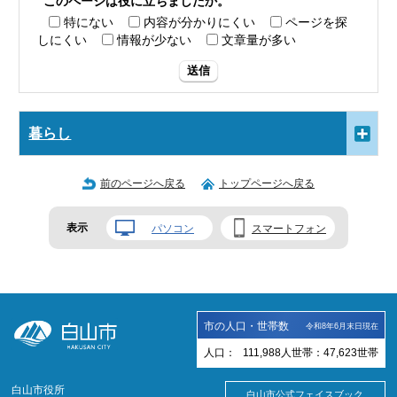
このページは役に立ちましたか。
特にない
内容が分かりにくい
ページを探
しにくい
情報が少ない
文章量が多い
送信
暮らし
前のページへ戻る
トップページへ戻る
表示
パソコン
スマートフォン
市の人口・世帯数
令和8年6月末日現在
人口：
111,988
人
世帯：
47,623
世帯
白山市役所
白山市公式フェイスブック