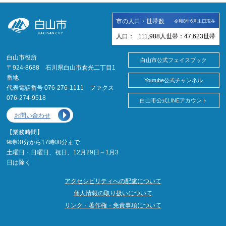
市の人口・世帯数
令和8年6月末日現在
人口：
111,988
人
世帯：
47,623
世帯
白山市役所
白山市公式フェイスブック
〒924-8688 石川県白山市倉光二丁目1
番地
Youtube公式チャンネル
代表電話番号 076-276-1111 ファクス
076-274-9518
白山市公式LINEアカウント
お問い合わせ
【業務時間】
9時00分から17時00分まで
土曜日・日曜日、祝日、12月29日～1月3
日は除く
アクセシビリティへの配慮について
個人情報の取り扱いについて
リンク・著作権・免責事項について