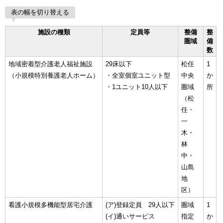
表の幅を切り替える
施設の種類
定員等
整備
整
圏域
備
数
地域密着型介護老人福祉施設
29床以下
松任
1
（小規模特別養護老人ホーム）
・全室個室ユニット型
中央
か
・1ユニット10人以下
圏域
所
（松
任・
一
木・
林
中・
山島
地
区）
看護小規模多機能型居宅介護
(ア)登録定員 29人以下
圏域
1
(イ)通いサービス
指定
か