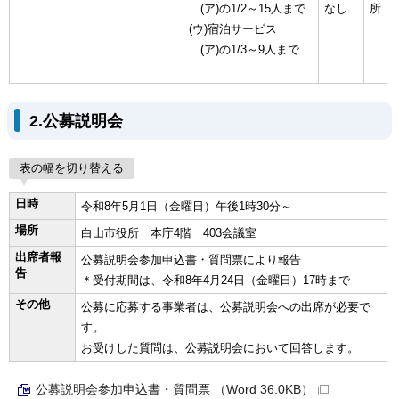
(ア)の1/2～15人まで
なし
所
(ウ)宿泊サービス
(ア)の1/3～9人まで
2.公募説明会
表の幅を切り替える
日時
令和8年5月1日（金曜日）午後1時30分～
場所
白山市役所 本庁4階 403会議室
出席者報
公募説明会参加申込書・質問票により報告
告
＊受付期間は、令和8年4月24日（金曜日）17時まで
その他
公募に応募する事業者は、公募説明会への出席が必要で
す。
お受けした質問は、公募説明会において回答します。
公募説明会参加申込書・質問票 （Word 36.0KB）