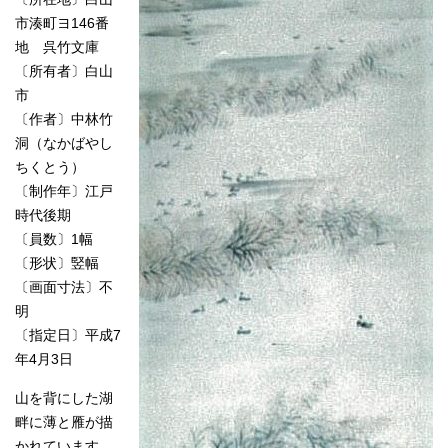
市湊町ヨ146番
地 呉竹文庫
〔所有者〕白山
市
〔作者〕中林竹
洞（なかばやし
ちくとう）
〔制作年〕江戸
時代後期
〔員数〕1幅
〔形状〕竪幅
〔画面寸法〕不
明
〔指定日〕平成7
年4月3日
山を背にした湖
畔に薄と雁が描
かれています。