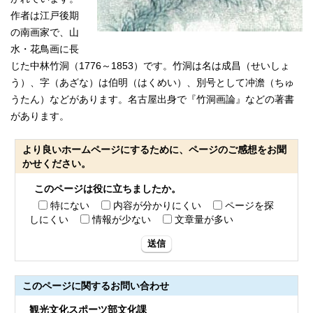
作者は江戸後期
の南画家で、山
水・花鳥画に長
じた中林竹洞（1776～1853）です。竹洞は名は成昌（せいしょ
う）、字（あざな）は伯明（はくめい）、別号として冲澹（ちゅ
うたん）などがあります。名古屋出身で『竹洞画論』などの著書
があります。
より良いホームページにするために、ページのご感想をお聞
かせください。
このページは役に立ちましたか。
特にない
内容が分かりにくい
ページを探
しにくい
情報が少ない
文章量が多い
送信
このページに関する
お問い合わせ
観光文化スポーツ部文化課