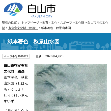
現在の位置：
トップページ
>
教育・文化・スポーツ
>
文化財
>
白山市内の文化
財
>
市指定文化財（絵画）
> 紙本著色 秋景山水図
紙本著色 秋景山水図
更新日 2023年4月28日
ページ番号1010171
白山市指定有形
文化財 絵画
紙本著色 秋景
山水図（しほん
ちゃくしょく
しゅうけいさん
すいず）
〔所在地〕白山