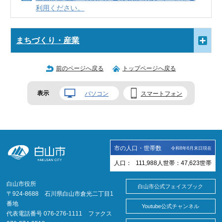
利用ください。
まちづくり・産業
前のページへ戻る
トップページへ戻る
表示
パソコン
スマートフォン
市の人口・世帯数
令和8年6月末日現在
人口：
111,988
人
世帯：
47,623
世帯
白山市役所
白山市公式フェイスブック
〒924-8688 石川県白山市倉光二丁目1
番地
Youtube公式チャンネル
代表電話番号 076-276-1111 ファクス